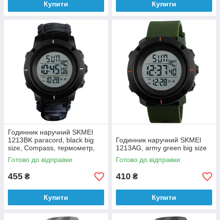
Купити
Купити
Годинник наручний SKMEI
1213BK paracord, black big
Годинник наручний SKMEI
size, Compass, термометр,
1213AG, army green big size
свисток, кресало
Готово до відправки
Готово до відправки
455
410
₴
₴
Купити
Купити