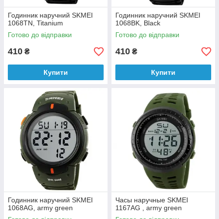
Годинник наручний SKMEI
Годинник наручний SKMEI
1068TN, Titanium
1068BK, Black
Готово до відправки
Готово до відправки
410
410
₴
₴
Купити
Купити
Годинник наручний SKMEI
Часы наручные SKMEI
1068AG, army green
1167AG , army green