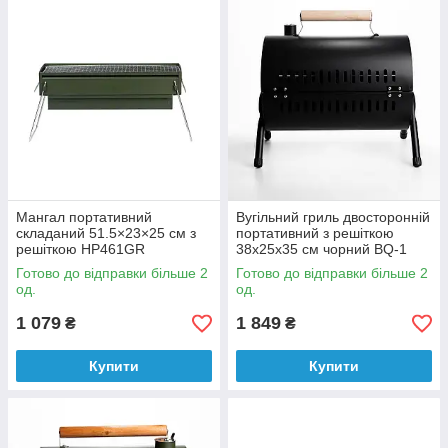
Мангал портативний
Вугільний гриль двосторонній
складаний 51.5×23×25 см з
портативний з решіткою
решіткою HP461GR
38х25х35 см чорний BQ-1
Готово до відправки більше 2
Готово до відправки більше 2
од.
од.
1 079
1 849
₴
₴
Купити
Купити