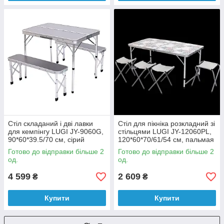
Стіл складаний і дві лавки
Стіл для пікніка розкладний зі
для кемпінгу LUGI JY-9060G,
стільцями LUGI JY-12060PL,
90*60*39.5/70 см, сірий
120*60*70/61/54 см, пальмая
пикника туристический
Готово до відправки більше 2
Готово до відправки більше 2
од.
од.
4 599
2 609
₴
₴
Купити
Купити