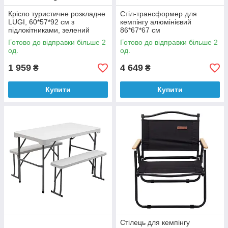
Крісло туристичне розкладне
Стіл-трансформер для
LUGI, 60*57*92 см з
кемпінгу алюмінієвий
підлокітниками, зелений
86*67*67 см
Готово до відправки більше 2
Готово до відправки більше 2
од.
од.
1 959
4 649
₴
₴
Купити
Купити
Стілець для кемпінгу