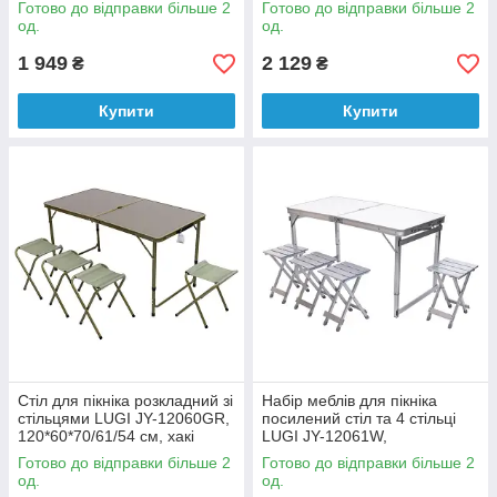
Готово до відправки більше 2
Готово до відправки більше 2
од.
од.
1 949
2 129
₴
₴
Купити
Купити
Стіл для пікніка розкладний зі
Набір меблів для пікніка
стільцями LUGI JY-12060GR,
посилений стіл та 4 стільці
120*60*70/61/54 см, хакі
LUGI JY-12061W,
120*60*75/65/55 см, білий
Готово до відправки більше 2
Готово до відправки більше 2
од.
од.