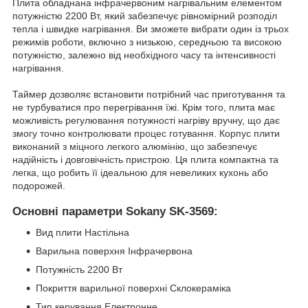
Плита обладнана інфрачервоним нагрівальним елементом
потужністю 2200 Вт, який забезпечує рівномірний розподіл
тепла і швидке нагрівання. Ви зможете вибрати один із трьох
режимів роботи, включно з низькою, середньою та високою
потужністю, залежно від необхідного часу та інтенсивності
нагрівання.
Таймер дозволяє встановити потрібний час приготування та
не турбуватися про перегрівання їжі. Крім того, плита має
можливість регулювання потужності нагріву вручну, що дає
змогу точно контролювати процес готування. Корпус плити
виконаний з міцного легкого алюмінію, що забезпечує
надійність і довговічність пристрою. Ця плита компактна та
легка, що робить її ідеальною для невеликих кухонь або
подорожей.
Основні параметри Sokany SK-3569:
Вид плити Настільна
Варильна поверхня Інфрачервона
Потужність 2200 Вт
Покриття варильної поверхні Склокераміка
Тип керування Електронне