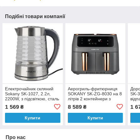
Подібні товари компанії
Електрочайник скляний
Аерогриль-фритюрниця
Доро
Sokany SK-1027, 2.2л,
SOKANY SK-ZG-8030 на 8
SK-3
2200W, з підсвіткою, сталь
літрів 2 контейнери з
відп
таймером, 2800 Вт, сірий
та в
1 569
8 589
1 6
₴
₴
1200
Купити
Купити
Про нас