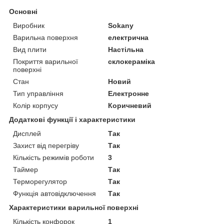
Основні
Виробник
Sokany
Варильна поверхня
електрична
Вид плити
Настільна
Покриття варильної
склокераміка
поверхні
Стан
Новий
Тип управління
Електронне
Колір корпусу
Коричневий
Додаткові функції і характеристики
Дисплей
Так
Захист від перегріву
Так
Кількість режимів роботи
3
Таймер
Так
Терморегулятор
Так
Функція автовідключення
Так
Характеристики варильної поверхні
Кількість конфорок
1