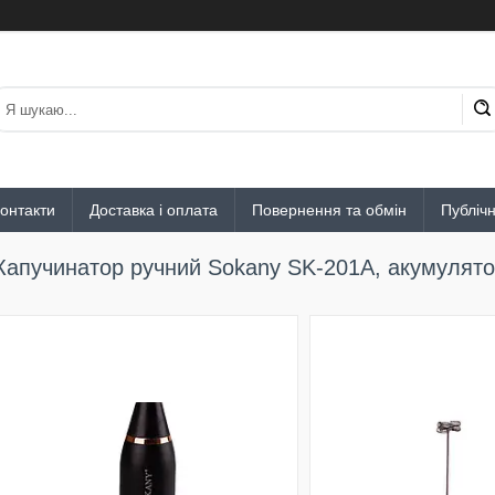
онтакти
Доставка і оплата
Повернення та обмін
Публіч
Капучинатор ручний Sokany SK-201A, акумулято