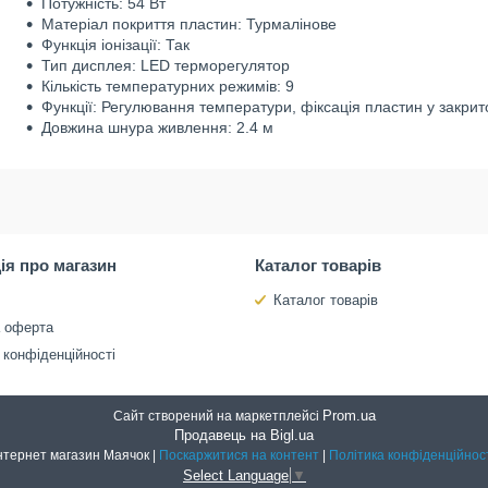
Потужність: 54 Вт
Матеріал покриття пластин: Турмалінове
Функція іонізації: Так
Тип дисплея: LED терморегулятор
Кількість температурних режимів: 9
Функції: Регулювання температури, фіксація пластин у закри
Довжина шнура живлення: 2.4 м
ія про магазин
Каталог товарів
Каталог товарів
а оферта
 конфіденційності
Prom.ua
Сайт створений на маркетплейсі
Продавець на Bigl.ua
Інтернет магазин Маячок |
Поскаржитися на контент
|
Політика конфіденційнос
Select Language
▼