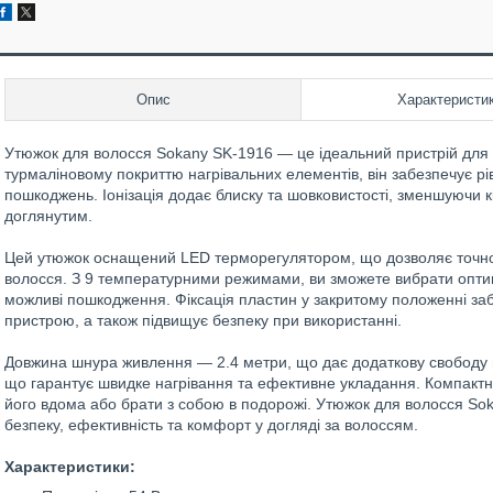
Опис
Характеристи
Утюжок для волосся Sokany SK-1916 — це ідеальний пристрій для д
турмаліновому покриттю нагрівальних елементів, він забезпечує рі
пошкоджень. Іонізація додає блиску та шовковистості, зменшуючи к
доглянутим.
Цей утюжок оснащений LED терморегулятором, що дозволяє точно
волосся. З 9 температурними режимами, ви зможете вибрати опти
можливі пошкодження. Фіксація пластин у закритому положенні заб
пристрою, а також підвищує безпеку при використанні.
Довжина шнура живлення — 2.4 метри, що дає додаткову свободу пі
що гарантує швидке нагрівання та ефективне укладання. Компактн
його вдома або брати з собою в подорожі. Утюжок для волосся Sok
безпеку, ефективність та комфорт у догляді за волоссям.
Характеристики: