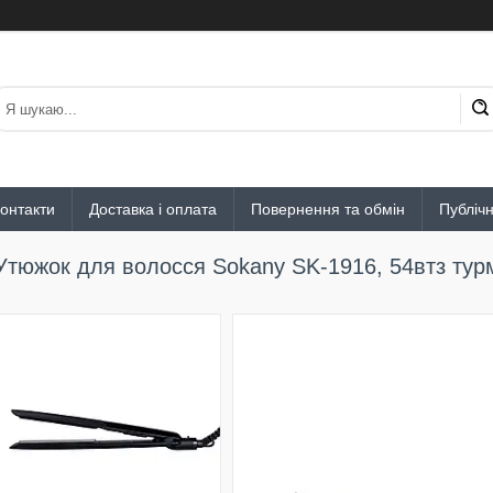
онтакти
Доставка і оплата
Повернення та обмін
Публіч
Утюжок для волосся Sokany SK-1916, 54втз тур