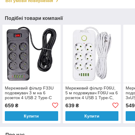
Всі умови повернення
Подібні товари компанії
Мережевий фільтр F33U
Мережевий фільтр F06U,
Мере
подовжувач 3 м на 6
5 м подовжувач F06U на 6
подо
розеток 4 USB 2 Type-C
розеток 4 USB 1 Type-C,
3xU
Білий
біли
659
639
549
₴
₴
Купити
Купити
Про нас