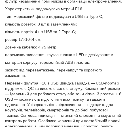
фільтр незамінним помічником в організації електроживлення.
Характеристики подовжувача мережі F16
тип: мережевий фільтр подовжувач з USB та Type-C;
кількість розеток: 3 шт із заземленням;
кількість портів: 4 шт USB та 2 Type-C;
розмір 17×10×4 см;
довжина кабелю: 4.75 метр;
перемикач живлення: кругла кнопка з LED-підсвічуванням;
матеріал корпусу: термостійкий ABS-пластик;
захист: від перевантажень, перенапруг та короткого
замикання.
Переваги фільтра F16 з USB Швидка зарядка — USB-порти з
підтримкою QC та високою силою струму. Компактний розмір
— ідеальний для робочого столу або зони ліжка. 3 розетки + 6
USB — можливість підключити всю техніку та гаджети
одночасно. Універсальність підключення — підходить для
ноутбуків, телевізорів, смартфонів та дрібної побутової
техніки. Світлова індикація — стильний елемент та візуальний
контроль роботи. Особливо корисний при нестабільній подачі
електроенергії: з цим подовжувачем ваші пристрої будуть