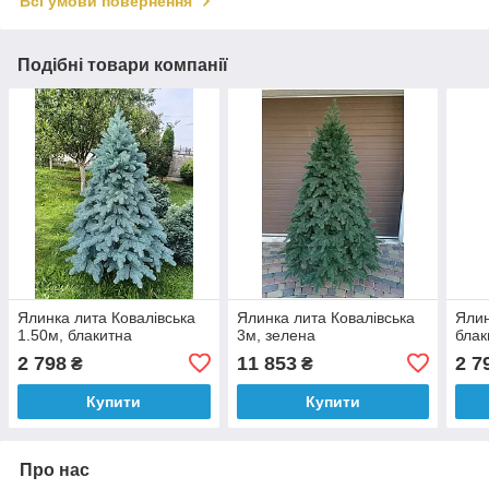
Всі умови повернення
Подібні товари компанії
Ялинка лита Ковалівська
Ялинка лита Ковалівська
Ялин
1.50м, блакитна
3м, зелена
блак
2 798
11 853
2 7
₴
₴
Купити
Купити
Про нас