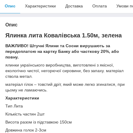
Опис
Характеристики
Доставка
Оплата
Умови п
Опис
Ялинка лита Ковалівська 1.50м, зелена
ВАЖЛИВО! Штучні Ялини та Сосни вирушають за
передоплатою на картку Банку або часткову 20%, або
повну.
ялинки українського виробництва, виготовлені з якісної,
екологічно чистої, негорючої сировини, без запаху. матеріал
ствола метал.
матеріал гілок – товстий дріт, який може легко згинатися, при
цьому не ламаючись.
Характеристики
Тип Лита
Кількість частин 2шт
Висота разом із підставкою 150см
Довжина голок 2-3см