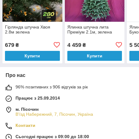
Гірлянда штучна Хвоя
Ялинка штучна лита
Ялин
2.8м зелена
Преміум 2.1м, зелена
Буко
679
4 459
5 5
₴
₴
Купити
Купити
Про нас
96% позитивних з 906 відгуків за рік
Працює з 25.09.2014
м. Пісочин
В'їзд Набережний, 7, Пісочин, Україна
Контакти
Сьогодні працює з 09:00 до 18:00