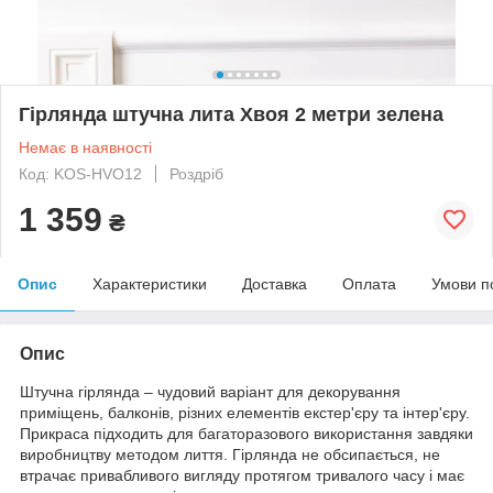
Гірлянда штучна лита Хвоя 2 метри зелена
Немає в наявності
Код: KOS-HVO12
Роздріб
1 359
₴
Опис
Характеристики
Доставка
Оплата
Умови п
Опис
Штучна гірлянда – чудовий варіант для декорування
приміщень, балконів, різних елементів екстер'єру та інтер'єру.
Прикраса підходить для багаторазового використання завдяки
виробництву методом лиття. Гірлянда не обсипається, не
втрачає привабливого вигляду протягом тривалого часу і має