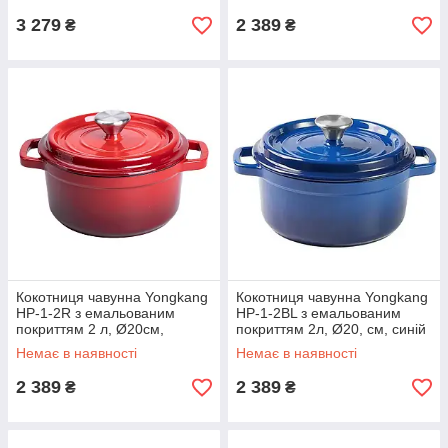
3 279
2 389
₴
₴
Кокотниця чавунна Yongkang
Кокотниця чавунна Yongkang
HP-1-2R з емальованим
HP-1-2BL з емальованим
покриттям 2 л, Ø20см,
покриттям 2л, Ø20, см, синій
червоний
Немає в наявності
Немає в наявності
2 389
2 389
₴
₴