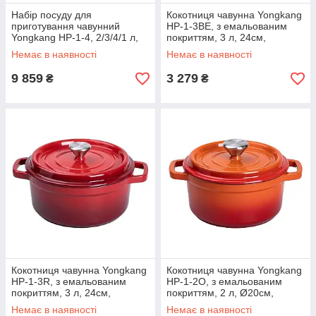
Набір посуду для
Кокотниця чавунна Yongkang
приготування чавунний
HP-1-3BE, з емальованим
Yongkang HP-1-4, 2/3/4/1 л,
покриттям, 3 л, 24см,
червоний
бежевий
Немає в наявності
Немає в наявності
9 859
3 279
₴
₴
Кокотниця чавунна Yongkang
Кокотниця чавунна Yongkang
HP-1-3R, з емальованим
HP-1-2O, з емальованим
покриттям, 3 л, 24см,
покриттям, 2 л, Ø20см,
червоний
помаранчевий
Немає в наявності
Немає в наявності