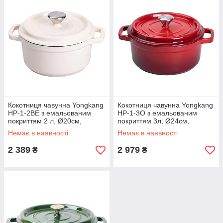
Кокотниця чавунна Yongkang
Кокотниця чавунна Yongkang
HP-1-2BE з емальованим
HP-1-3O з емальованим
покриттям 2 л, Ø20см,
покриттям 3л, Ø24см,
бежевий
помаранчевий
Немає в наявності
Немає в наявності
2 389
2 979
₴
₴