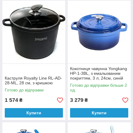
Кокотниця чавунна Yongkang
HP-1-3BL, з емальованим
Каструля Royalty Line RL-AD-
покриттям, 3 л, 24см, синій
28-ML, 28 см, з кришкою
Готово до відправки більше 2
Готово до відправки
од.
1 574
3 279
₴
₴
Купити
Купити