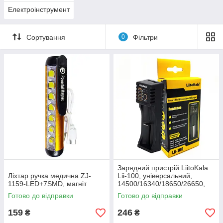
Електроінструмент
Сортування
0
Фільтри
Зарядний пристрій LiitoKala
Ліхтар ручка медична ZJ-
Lii-100, універсальний,
1159-LED+7SMD, магніт
14500/16340/18650/26650,
USB
Готово до відправки
Готово до відправки
159
246
₴
₴