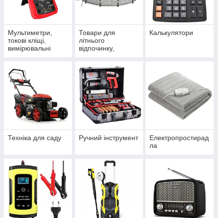
Мультиметри,
Товари для
Калькулятори
токові кліщі,
літнього
вимірювальні
відпочинку,
прилади та
басейни, круги,
паяльне
аксесуари,
обладнення
запчастини та
інше
Техніка для саду
Ручний інструмент
Електропростирад
ла