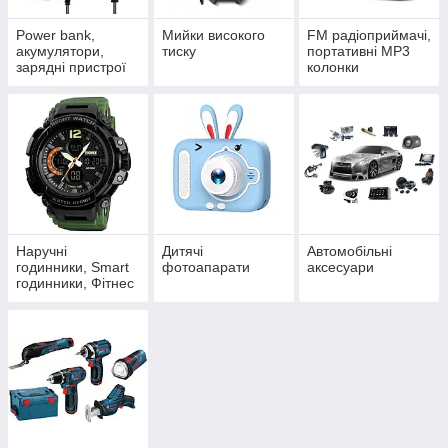
Power bank,
Мийки високого
FM радіоприймачі,
акумулятори,
тиску
портативні MP3
зарядні пристрої
колонки
Наручні
Дитячі
Автомобільні
годинники, Smart
фотоапарати
аксесуари
годинники, Фітнес
браслети