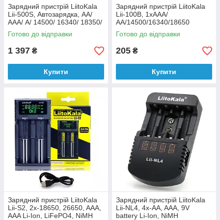
Зарядний пристрій LiitoKala
Зарядний пристрій LiitoKala
Lii-500S, Автозарядка, АА/
Lii-100B, 1xААА/
ААА/ A/ 14500/ 16340/ 18350/
АА/14500/16340/18650
18650/ 26650
Готово до відправки
Готово до відправки
1 397
205
₴
₴
Купити
Купити
Зарядний пристрій LiitoKala
Зарядний пристрій LiitoKala
Lii-S2, 2x-18650, 26650, AAA,
Lii-NL4, 4x-AA, AAA, 9V
AAA Li-Ion, LiFePO4, NiMH
battery Li-Ion, NiMH