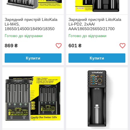
Зарядний пристрій LiitoKala
Зарядний пристрій LiitoKala
Lii-M4S,
Lii-PD2, 2xАА/
18650/14500/18490/18350
ААА/18650/26650/21700
/17670/17500/16340/26650/26
Готово до відправки
Готово до відправки
500/
869
601
₴
₴
Купити
Купити