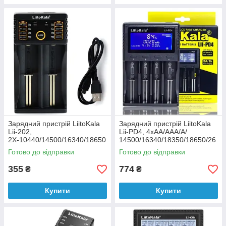
Зарядний пристрій LiitoKala
Зарядний пристрій LiitoKala
Lii-202,
Lii-PD4, 4хАА/ААА/A/
2Х-10440/14500/16340/18650
14500/16340/18350/18650/26
/22650, 5V
650, LiFePO4, NiCd/NiMH
Готово до відправки
Готово до відправки
355
774
₴
₴
Купити
Купити