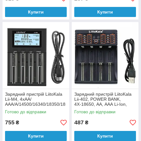
Купити
Купити
Зарядний пристрій LiitoKala
Зарядний пристрій LiitoKala
Lii-M4, 4хАА/
Lii-402, POWER BANK,
ААА/A/14500/16340/18350/18
4Х-18650, АА, ААА Li-Ion,
650/26650
LiFePO4, Ni-Mh
Готово до відправки
Готово до відправки
755
487
₴
₴
Купити
Купити