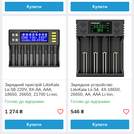
Купити
Купити
Зарядний пристрій LiitoKala
Зарядное устройство
Lii-S8-220V, 8Х-AA, AAA,
LiitoKala Lii-S4, 4Х-18650,
18650, 26650, 21700 Li-ion,
26650, АА, ААА Li-Ion,
LiFePo4, Ni-Mh, ОРИГІНАЛ
LiFePO4, NiMH, ОРИГИНАЛ
Готово до відправки
Готово до відправки
1 274
546
₴
₴
Купити
Купити