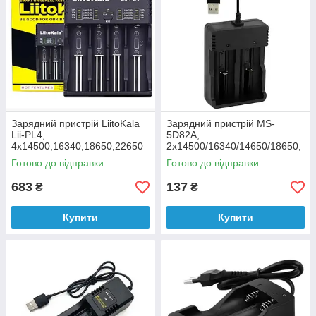
Зарядний пристрій LiitoKala
Зарядний пристрій MS-
Lii-PL4,
5D82A,
4x14500,16340,18650,22650
2х14500/16340/14650/18650,
4.2V
Готово до відправки
Готово до відправки
683
137
₴
₴
Купити
Купити