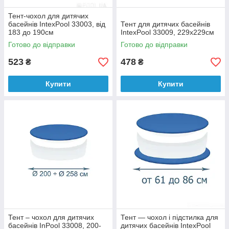
Тент-чохол для дитячих
басейнів IntexPool 33003, від
Тент для дитячих басейнів
183 до 190см
IntexPool 33009, 229х229см
Готово до відправки
Готово до відправки
523
478
₴
₴
Купити
Купити
Тент – чохол для дитячих
Тент — чохол і підстилка для
басейнів InPool 33008, 200-
дитячих басейнів IntexPool