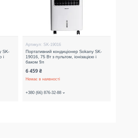
SK-19016
y SK-
Портативний кондиціонер Sokany SK-
ю і
19016, 75 Вт з пультом, іонізацією і
баком 9л
6 459 ₴
Немає в наявності
+380 (66) 876-32-88