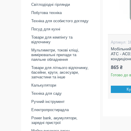
Світлодіодні гірлянди
Побутова техніка
Техніка для особистого догляду
Посуд для кухні
Товари для кемпінгу та
відпочинку
1
Мобільний
Мультиметри, токові кліщі,
ATC - AC0
вимірювальні прилади та
кондиціоне
паяльне обладнення
865 ₴
Товари для літнього відпочинку,
басейни, круги, аксесуари,
Готово до 
запчастини та інше
Калькулятори
Ку
Техніка для саду
Ручний інструмент
Електропростирадла
Power bank, акумулятори,
зарядні пристрої
Мийки високого тиску