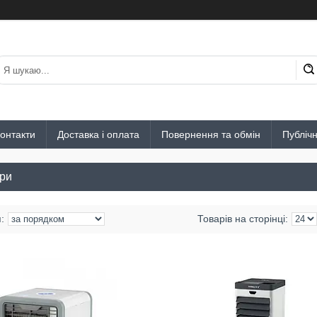
онтакти
Доставка і оплата
Повернення та обмін
Публіч
ри