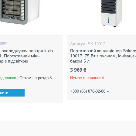
6859
SK-19017
 охолоджувач повітря luxis
Портативний кондиціонер Sokan
1, Портативний міні-
19017, 75 Вт з пультом, іонізаціє
р з підсвіткою
баком 5 л
3 969 ₴
відправки
Оптом і в роздріб
Немає в наявності
+380 (66) 876-32-88
пити