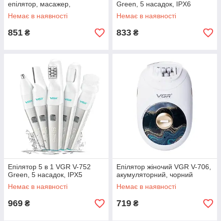
епілятор, масажер,
Green, 5 насадок, IPX6
шліфування ступнів, щіточка
Немає в наявності
Немає в наявності
для обличчя, бездротовий
851
833
₴
₴
Епілятор 5 в 1 VGR V-752
Епілятор жіночий VGR V-706,
Green, 5 насадок, IPX5
акумуляторний, чорний
Немає в наявності
Немає в наявності
969
719
₴
₴