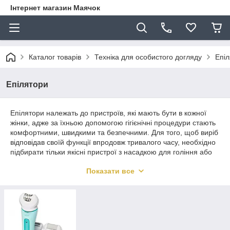
Інтернет магазин Маячок
Каталог товарів
Техніка для особистого догляду
Епі
Епілятори
Епілятори належать до пристроїв, які мають бути в кожної
жінки, адже за їхньою допомогою гігієнічні процедури стають
комфортними, швидкими та безпечними. Для того, щоб виріб
відповідав своїй функції впродовж тривалого часу, необхідно
підбирати тільки якісні пристрої з насадкою для гоління або
лазерні. Інтернет-магазин пропонує придбати сучасні
Показати все
епілятори від відомих виробників Gemei, Kemei, які
створюють свою техніку за стандартами якості, з
використанням інноваційних технологій.
Особливості лазерних і бритвних