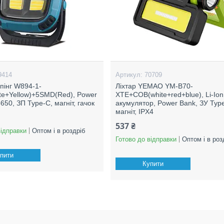
9414
70709
мпінг W894-1-
Ліхтар YEMAO YM-B70-
e+Yellow)+5SMD(Red), Power
XTE+COB(white+red+blue), Li-Ion
650, ЗП Type-C, магніт, гачок
акумулятор, Power Bank, ЗУ Typ
магніт, IPX4
537 ₴
відправки
Оптом і в роздріб
Готово до відправки
Оптом і в роз
пити
Купити