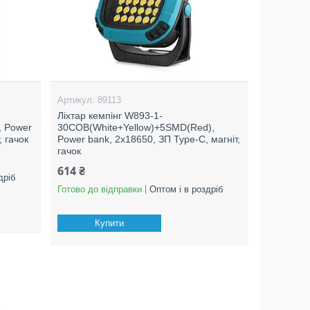
89113
Ліхтар кемпінг W893-1-
, Power
30COB(White+Yellow)+5SMD(Red),
, гачок
Power bank, 2x18650, ЗП Type-C, магніт,
гачок
614 ₴
дріб
Готово до відправки
Оптом і в роздріб
Купити