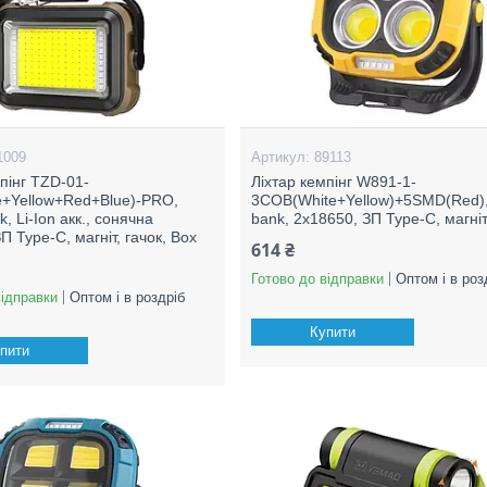
1009
89113
пінг TZD-01-
Ліхтар кемпінг W891-1-
+Yellow+Red+Blue)-PRO,
3COB(White+Yellow)+5SMD(Red)
, Li-Ion акк., сонячна
bank, 2x18650, ЗП Type-C, магніт
П Type-C, магніт, гачок, Box
614 ₴
Готово до відправки
Оптом і в роз
відправки
Оптом і в роздріб
Купити
пити