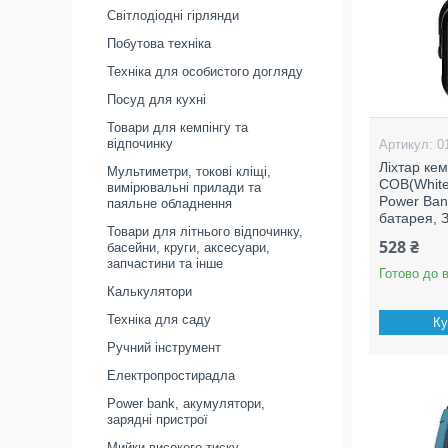
Світлодіодні гірлянди
Побутова техніка
Техніка для особистого догляду
Посуд для кухні
Товари для кемпінгу та
відпочинку
0
Ліхтар кем
Мультиметри, токові кліщі,
COB(White
вимірювальні прилади та
Power Bank
паяльне обладнення
батарея, З
Товари для літнього відпочинку,
528 ₴
басейни, круги, аксесуари,
запчастини та інше
Готово до 
Калькулятори
Техніка для саду
Ку
Ручний інструмент
Електропростирадла
Power bank, акумулятори,
зарядні пристрої
Мийки високого тиску