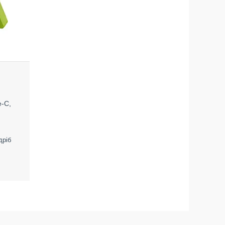
e-C,
дріб