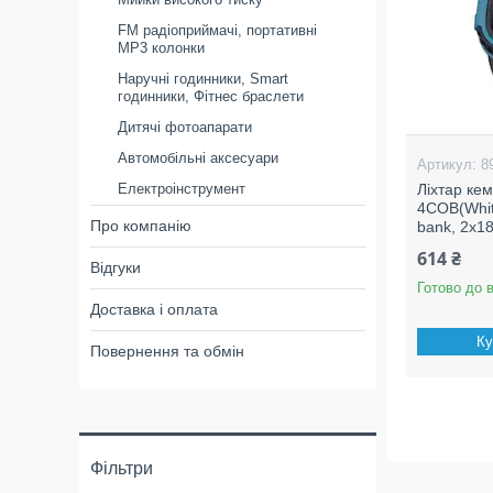
FM радіоприймачі, портативні
MP3 колонки
Наручні годинники, Smart
годинники, Фітнес браслети
Дитячі фотоапарати
Автомобільні аксесуари
8
Електроінструмент
Ліхтар ке
4COB(Whit
Про компанію
bank, 2x18
614 ₴
Відгуки
Готово до 
Доставка і оплата
Ку
Повернення та обмін
Фільтри