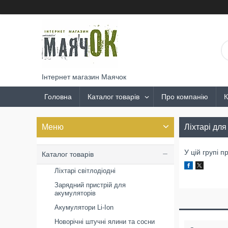
Інтернет магазин Маячок
Головна
Каталог товарів
Про компанію
К
Ліхтарі для
У цій групі п
Каталог товарів
Ліхтарі світлодіодні
Зарядний пристрій для
акумуляторів
Акумулятори Li-Ion
Новорічні штучні ялини та сосни