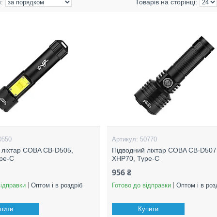
0550
50770
 ліхтар COBA CB-D505,
Підводний ліхтар COBA CB-D507
pe-C
XHP70, Type-C
956 ₴
відправки
Оптом і в роздріб
Готово до відправки
Оптом і в роз
пити
Купити