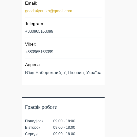
goods4you.kh@gmail.com
+380965163099
+380965163099
В'їзд Набережний, 7, Пісочин, Україна
Графік роботи
Понеділок
09:00
18:00
Вівторок
09:00
18:00
Середа
09:00
18:00