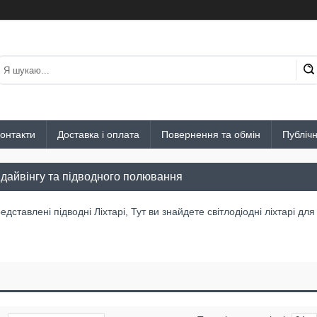
онтакти
Доставка і оплата
Повернення та обмін
Публіч
 дайвінгу та підводного полювання
редставлені підводні Ліхтарі, Тут ви знайдете світлодіодні ліхтарі д