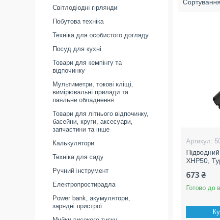
Світлодіодні гірлянди
Побутова техніка
Техніка для особистого догляду
Посуд для кухні
Товари для кемпінгу та
відпочинку
Мультиметри, токові кліщі,
вимірювальні прилади та
паяльне обладнення
Товари для літнього відпочинку,
басейни, круги, аксесуари,
запчастини та інше
5
Калькулятори
Підводний
Техніка для саду
XHP50, Ty
Ручний інструмент
673 ₴
Електропростирадла
Готово до 
Power bank, акумулятори,
зарядні пристрої
Ку
Мийки високого тиску