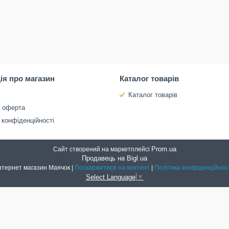
ія про магазин
Каталог товарів
Каталог товарів
а оферта
 конфіденційності
Prom.ua
Сайт створений на маркетплейсі
Продавець на Bigl.ua
Інтернет магазин Маячок |
Поскаржитися на контент
|
Політика конфіденційнос
Select Language
▼