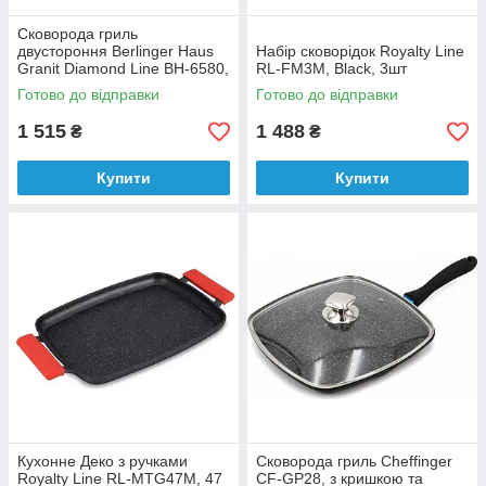
Сковорода гриль
двустороння Berlinger Haus
Набір сковорідок Royalty Line
Granit Diamond Line BH-6580,
RL-FM3M, Black, 3шт
32см
Готово до відправки
Готово до відправки
1 515
1 488
₴
₴
Купити
Купити
Кухонне Деко з ручками
Сковорода гриль Cheffinger
Royalty Line RL-MTG47M, 47
CF-GP28, з кришкою та