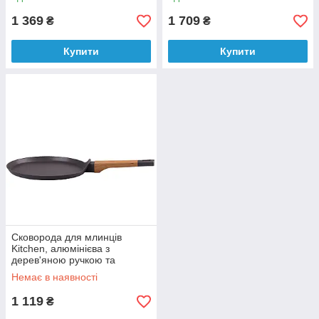
1 369
1 709
₴
₴
Купити
Купити
Сковорода для млинців
Kitchen, алюмінієва з
дерев'яною ручкою та
антипригарним покриттям
Немає в наявності
діаметр 28 см
1 119
₴