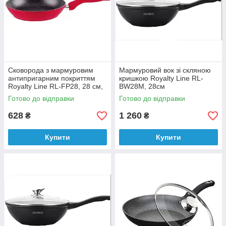
Сковорода з мармуровим
Мармуровий вок зі скляною
антипригарним покриттям
кришкою Royalty Line RL-
Royalty Line RL-FP28, 28 см,
BW28M, 28см
червоний
Готово до відправки
Готово до відправки
628
1 260
₴
₴
Купити
Купити