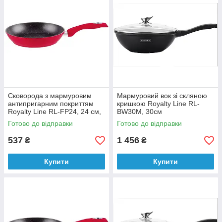
Сковорода з мармуровим
Мармуровий вок зі скляною
антипригарним покриттям
кришкою Royalty Line RL-
Royalty Line RL-FP24, 24 см,
BW30M, 30см
червоний
Готово до відправки
Готово до відправки
537
1 456
₴
₴
Купити
Купити