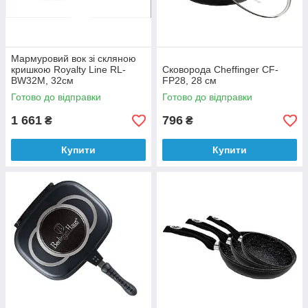
Мармуровий вок зі скляною
кришкою Royalty Line RL-
Сковорода Cheffinger CF-
BW32M, 32см
FP28, 28 см
Готово до відправки
Готово до відправки
1 661
796
₴
₴
Купити
Купити