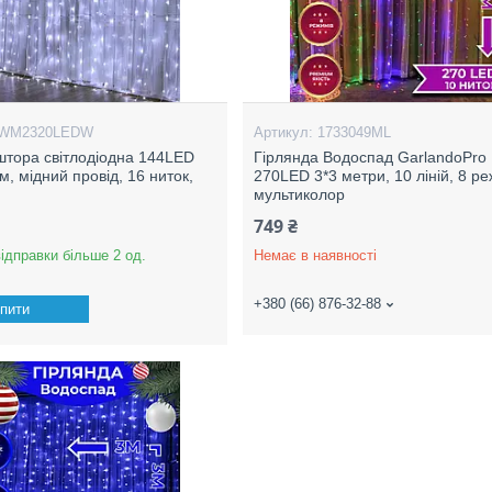
WM2320LEDW
1733049ML
штора світлодіодна 144LED
Гірлянда Водоспад GarlandoPro
м, мідний провід, 16 ниток,
270LED 3*3 метри, 10 ліній, 8 ре
мультиколор
749 ₴
відправки більше 2 од.
Немає в наявності
+380 (66) 876-32-88
пити