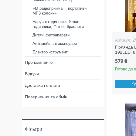
FM радіоприймачі, портативні
MP3 колонки
Наручні годинники, Smart
годинники, Фітнес браслети
Дитячі фотоапарати
Z
Автомобільні аксесуари
Гірлянда 
Електроінструмент
192LED, 8
579 ₴
Про компанію
Готово до 
Відгуки
Ку
Доставка і оплата
Повернення та обмін
Фільтри