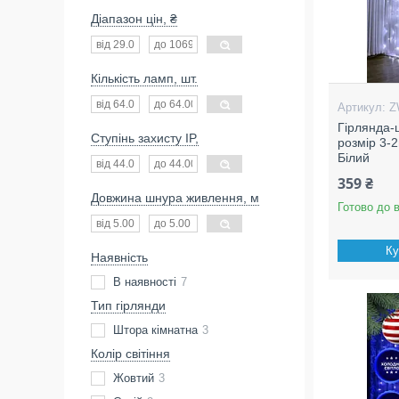
Діапазон цін, ₴
Кількість ламп, шт.
Z
Гірлянда-
Ступінь захисту IP,
розмір 3-2
Білий
359 ₴
Довжина шнура живлення, м
Готово до 
Ку
Наявність
В наявності
7
Тип гірлянди
Штора кімнатна
3
Колір світіння
Жовтий
3