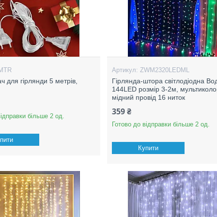
МTR
ZWM2320LEDML
ч для гірлянди 5 метрів,
Гірлянда-штора світлодіодна Во
144LED розмір 3-2м, мультиколо
мідний провід 16 ниток
359 ₴
відправки більше 2 од.
Готово до відправки більше 2 од.
пити
Купити