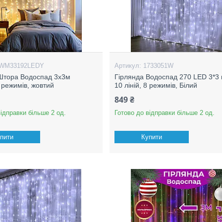
WM33192LEDY
1733051W
Штора Водоспад 3х3м
Гірлянда Водоспад 270 LED 3*3 
 режимів, жовтий
10 ліній, 8 режимів, Білий
849 ₴
відправки більше 2 од.
Готово до відправки більше 2 од.
пити
Купити