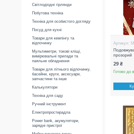
Світлодіодні гірлянди
Побутова техніка
Техніка для особистого догляду
Посуд для кухні
Товари для кемпінгу та
відпочинку
5
Подовжува
Мультиметри, токові кліщі,
прозорий
вимірювальні прилади та
паяльне обладнення
29 ₴
Товари для літнього відпочинку,
Готово до 
басейни, круги, аксесуари,
запчастини та інше
Ку
Калькулятори
Техніка для саду
Ручний інструмент
Електропростирадла
Power bank, акумулятори,
зарядні пристрої
Мийки високого тиску