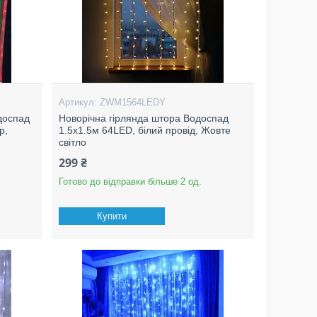
ZWM1564LEDY
доспад
Новорічна гірлянда штора Водоспад
р,
1.5х1.5м 64LED, білий провід, Жовте
світло
299 ₴
Готово до відправки більше 2 од.
Купити