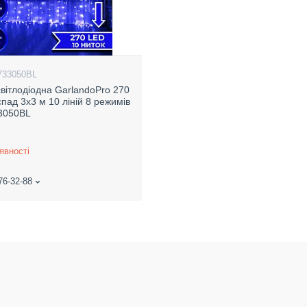
733050BL
світлодіодна GarlandoPro 270
пад 3х3 м 10 ліній 8 режимів
3050BL
явності
76-32-88