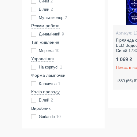
Синій
2
Білий
2
Мультиколор
2
Режим роботи
1
Динамічний
9
Гірлянда 
Тип живлення
LED Водоc
Синій 173
Мережа
10
1 069 ₴
Управління
На корпусі
1
Немає в на
Форма лампочки
+380 (66) 8
Класична
1
Колір проводу
Білий
2
Виробник
Garlando
10