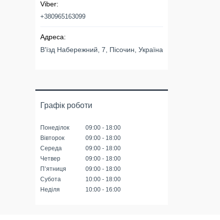
+380965163099
В'їзд Набережний, 7, Пісочин, Україна
Графік роботи
Понеділок
09:00
18:00
Вівторок
09:00
18:00
Середа
09:00
18:00
Четвер
09:00
18:00
Пʼятниця
09:00
18:00
Субота
10:00
18:00
Неділя
10:00
16:00