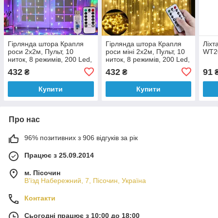
Гірлянда штора Крапля
Гірлянда штора Крапля
Ліхт
роси 2x2м, Пульт, 10
роси міні 2х2м, Пульт, 10
WT2
ниток, 8 режимів, 200 Led,
ниток, 8 режимів, 200 Led,
USB+батарейка,
USB+Батарейка, золото
432
432
91
₴
₴
різнокольорова
Купити
Купити
Про нас
96% позитивних з 906 відгуків за рік
Працює з 25.09.2014
м. Пісочин
В'їзд Набережний, 7, Пісочин, Україна
Контакти
Сьогодні працює з 10:00 до 18:00