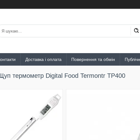
онтакти
Доставка і оплата
Повернення та обмін
Публіч
Щуп термометр Digital Food Termontr TP400