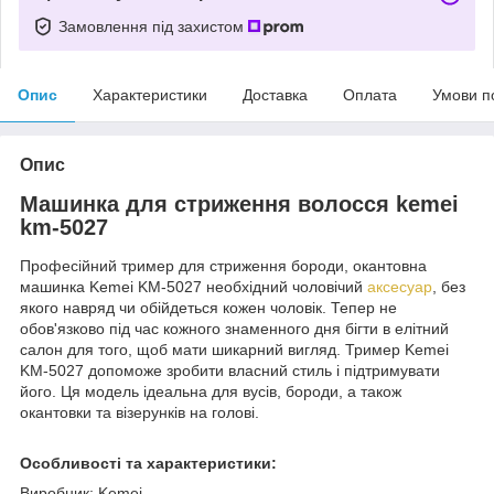
Замовлення під захистом
Опис
Характеристики
Доставка
Оплата
Умови п
Опис
Машинка для стриження волосся kemei
km-5027
Професійний тример для стриження бороди, окантовна
машинка Kemei KM-5027 необхідний чоловічий
аксесуар
, без
якого навряд чи обійдеться кожен чоловік. Тепер не
обов'язково під час кожного знаменного дня бігти в елітний
салон для того, щоб мати шикарний вигляд. Тример Kemei
KM-5027 допоможе зробити власний стиль і підтримувати
його. Ця модель ідеальна для вусів, бороди, а також
окантовки та візерунків на голові.
Особливості та характеристики:
Виробник: Kemei