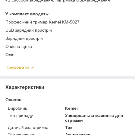
- 2 способи заряджання, підтримка USB-заряджання
У комплект входить:
Професійний тример Kemei KM-5027
USB зарядний пристрій
Зарядний пристрій
Очисна щітка
Олія
Приховати
Характеристики
Основні
Виробник
Kemei
Тип приладу
Універсальна машинка для
стрижки
Дитяча/тиха стрижка
Так
Тип живлення
Акумулятор