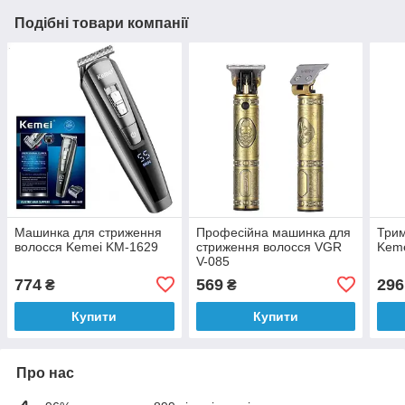
Подібні товари компанії
Машинка для стриження
Професійна машинка для
Трим
волосся Kemei KM-1629
стриження волосся VGR
Keme
V-085
774
569
296
₴
₴
Купити
Купити
Про нас