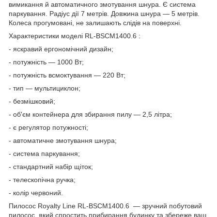
вимикання й автоматичного змотування шнура. Є система
паркування. Радіус дії 7 метрів. Довжина шнура — 5 метрів.
Колеса прогумовані, не залишають слідів на поверхні.
Характеристики моделі RL-BSCM1400.6 :
- яскравий ергономічний дизайн;
- потужність — 1000 Вт;
- потужність всмоктування — 220 Вт;
- тип — мультициклон;
- безмішковий;
- об'єм контейнера для збирання пилу — 2,5 літра;
- є регулятор потужності;
- автоматичне змотування шнура;
- система паркування;
- стандартний набір щіток;
- телескопічна ручка;
- колір червоний.
Пилосос Royalty Line RL-BSCM1400.6 — зручний побутовий
пилосос, який спростить прибирання будинку та збереже ваш