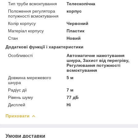
Тип труби всмоктування
Телескопічна
Положення регулятора
корпус
потужності всмоктування
Колір корпусу
Червоний
Матеріал корпусу
Пластик
Стан
Новий
Додаткові функції і характеристики
Особливості
Автоматичне намотування
шнура, Захист від перегріву,
Регулювання потужності
всмоктування
Довжина мережевого
5 м
шнура
Радіус дії
7 м
Рівень шуму
77 дБ
Дисплей
Ні
Приховати
Умови доставки