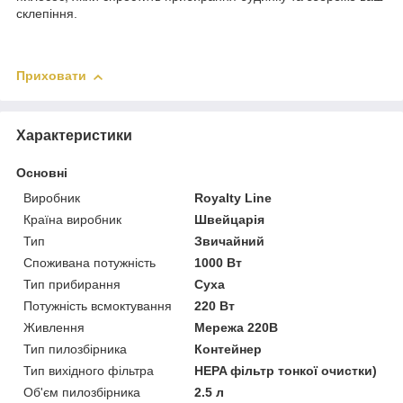
склепіння.
Приховати
Характеристики
Основні
Виробник
Royalty Line
Країна виробник
Швейцарія
Тип
Звичайний
Споживана потужність
1000 Вт
Тип прибирання
Суха
Потужність всмоктування
220 Вт
Живлення
Мережа 220В
Тип пилозбірника
Контейнер
Тип вихідного фільтра
HEPA фільтр тонкої очистки)
Об'єм пилозбірника
2.5 л