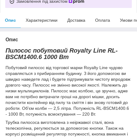
Замовлення під захистом
Опис
Характеристики
Доставка
Оплата
Умови п
Опис
Пилосос побутовий Royalty Line RL-
BSCM1400.6 1000 Вт
Побутовий пилосос від торгової марки Royalty Line чудово
справляється з прибиранням будинку. З його допомогою ви
швидко наведете лад і будете підтримувати чистоту впродовж
довгого часу. Пилосос не змінно високої якості. Належить до
низки мультициклонів. Пилосос має колбою, це зручно, адже
вам не потрібно витрачати гроші на дорогі мішки, досить
почистити контейнер від пилу та сміття і він знову готовий до
роботи. Об'єм колби — 2,5 літра. Потужність RL-BSCM1400.6
- 1000 Вт, потужність всмоктування — 220 Вт.
Трубка пилососа виготовлена з неіржавкої сталі, вона
телескопічна, регулюється за допомогою кнопки. Також на
корпусі розміщений регулятор потужності, кнопка вмикання і