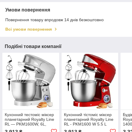
Умови повернення
Повернення товару впродовж 14 днів безкоштовно
Всі умови повернення
Подібні товари компанії
Кухонний тестоміс міксер
Кухонний тістоміс міксер
Буді
планетарний Royalty Line
планетарний Royalty Line
Roya
RL — PKM1600W, 6L,
RL - PKM1600 W 5.5 L
1400
Silver
3 913
3 913
3 3
₴
₴