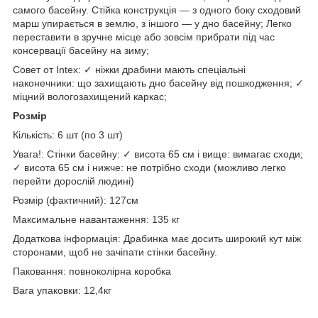
самого басейну. Стійка конструкція — з одного боку сходовий
марш упирається в землю, з іншого — у дно басейну; Легко
переставити в зручне місце або зовсім прибрати під час
консервації басейну на зиму;
Совет от Intex: ✓ ніжки драбини мають спеціальні
наконечники: що захищають дно басейну від пошкодження; ✓
міцний вологозахищений каркас;
Розмір
Кількість: 6 шт (по 3 шт)
Увага!: Стінки басейну: ✓ висота 65 см і вище: вимагає сходи;
✓ висота 65 см і нижче: не потрібно сходи (можливо легко
перейти дорослій людині)
Розмір (фактичний): 127см
Максимальне навантаження: 135 кг
Додаткова інформація: Драбинка має досить широкий кут між
сторонами, щоб не зачіпати стінки басейну.
Паковання: повноколірна коробка
Вага упаковки: 12,4кг