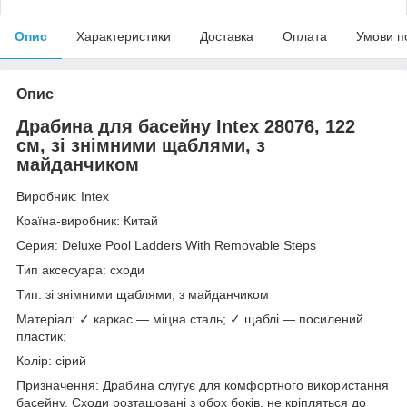
Опис
Характеристики
Доставка
Оплата
Умови п
Опис
Драбина для басейну Intex 28076, 122
см, зі знімними щаблями, з
майданчиком
Виробник: Intex
Країна-виробник: Китай
Серия: Deluxe Pool Ladders With Removable Steps
Тип аксесуара: сходи
Тип: зі знімними щаблями, з майданчиком
Матеріал: ✓ каркас — міцна сталь; ✓ щаблі — посилений
пластик;
Колір: сірий
Призначення: Драбина слугує для комфортного використання
басейну. Сходи розташовані з обох боків, не кріпляться до