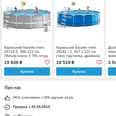
Каркасний басейн Intex
Каркасний басейн Intex
Драб
26718-5, 366-122 см,
28242 - 1, 457 x 122 см
Inte
(Фільтр-насос 3 785 л/год,
(тент, підстилка, драбина)
зні
сходи, тент, підстилка)
19 838
18 519
3 5
₴
₴
Купити
Купити
Про нас
96% позитивних з 906 відгуків за рік
Працює з 25.09.2014
м. Пісочин