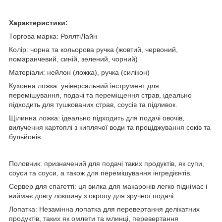
Характеристики:
Торгова марка: РоялтіЛайн
Колір: чорна та кольорова ручка (жовтий, червоний,
помаранчевий, синій, зелений, чорний)
Матеріали: нейлон (ложка), ручка (силікон)
Кухонна ложка: універсальний інструмент для
перемішування, подачі та переміщення страв, ідеально
підходить для тушкованих страв, соусів та підливок.
Щілинна ложка: ідеально підходить для подачі овочів,
вилучення картоплі з киплячої води та проціджування соків та
бульйонів.
Половник: призначений для подачі таких продуктів, як супи,
соуси та соуси, а також для перемішування інгредієнтів.
Сервер для спагетті: ця вилка для макаронів легко піднімає і
виймає довгу локшину з окропу для зручної подачі.
Лопатка: Незамінна лопатка для перевертання делікатних
продуктів, таких як омлети та млинці, перевертання