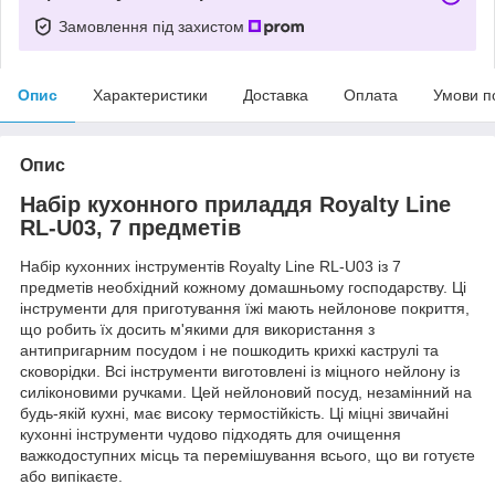
Замовлення під захистом
Опис
Характеристики
Доставка
Оплата
Умови п
Опис
Набір кухонного приладдя Royalty Line
RL-U03, 7 предметів
Набір кухонних інструментів Royalty Line RL-U03 із 7
предметів необхідний кожному домашньому господарству. Ці
інструменти для приготування їжі мають нейлонове покриття,
що робить їх досить м'якими для використання з
антипригарним посудом і не пошкодить крихкі каструлі та
сковорідки. Всі інструменти виготовлені із міцного нейлону із
силіконовими ручками. Цей нейлоновий посуд, незамінний на
будь-якій кухні, має високу термостійкість. Ці міцні звичайні
кухонні інструменти чудово підходять для очищення
важкодоступних місць та перемішування всього, що ви готуєте
або випікаєте.