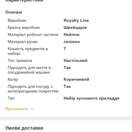
Основні
Виробник
Royalty Line
Країна виробник
Швейцарія
Матеріал робочої частини
Нейлон
Матеріал ручки
силікон
Кількість предметів в
7
наборі
Тип тримача
Настільний
Підходить для миття в
Так
посудомийній машині
Колір
Коричневий
Підходить для посуду з
Так
антипригарним покриттям
Тип
Набір кухонного приладдя
Приховати
Умови доставки