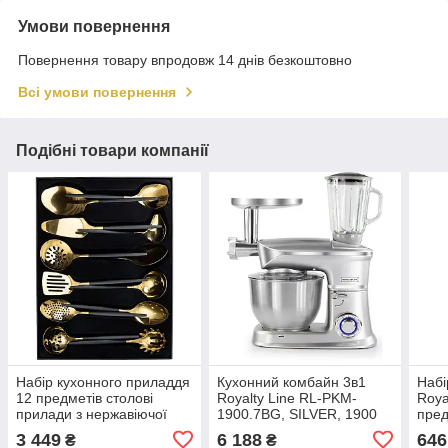
Умови повернення
Повернення товару впродовж 14 днів безкоштовно
Всі умови повернення
Подібні товари компанії
Набір кухонного приладдя
Кухонний комбайн 3в1
Набі
12 предметів столові
Royalty Line RL-PKM-
Roya
прилади з нержавіючої
1900.7BG, SILVER, 1900
пред
сталі Золото з чорним HP-
Вт
3 449
6 188
646
₴
₴
20-22