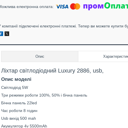
У компанії підключені електронні платежі. Тепер ви можете купити б
Опис
Характеристи
Ліхтар світлодіодний Luxury 2886,
usb,
Опис моделі
Світлодіод 5
W
Три режими роботи 100%, 50% і бічна панель
Бічна панель 22
led
Час роботи 8 годин
Usb
вихід 500
mah
Акумулятор 4
v
5500
mAh