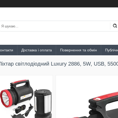
онтакти
Доставка і оплата
Повернення та обмін
Публіч
Ліхтар світлодіодний Luxury 2886, 5W, USB, 55