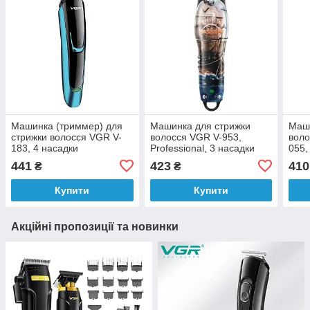
Машинка (триммер) для
Машинка для стрижки
Маши
стрижки волосся VGR V-
волосся VGR V-953,
воло
183, 4 насадки
Professional, 3 насадки
055,
наса
441
423
410
₴
₴
Купити
Купити
Акційні пропозиції та новинки