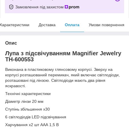
Замовлення під захистом
Характеристики
Доставка
Оплата
Умови повернення
Опис
Лупа з підсвічуванням Magnifier Jewelry
TH-600553
Виконана в пластиковому глянсовому корпусі. Зверху на
корпусі розташований перемикач, який включає світлодіоди,
розташовані під лінзою. Світлодіоди мають два рівня
яскравості.
Технічні характеристики
Діаметр лінзи 20 мм
Ступінь збільшення х30
6 світлодіодів LED підсвічування
Харчування х2 шт ААА 1,5 В