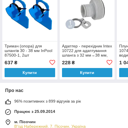
Тримач (опора) для
Адаптер - перехідник Intex
Плун
шлангів 30 - 38 мм InPool
10722 для адаптування
1074
87500-1, 2шт
шланга з 32 мм→38 мм,
води
1шт
на х
637
228
1 0
₴
₴
мм
Купити
Купити
Про нас
96% позитивних з 899 відгуків за рік
Працює з 25.09.2014
м. Пісочин
В'їзд Набережний, 7, Пісочин, Україна