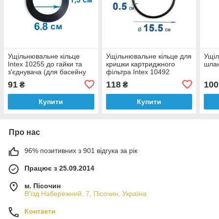
Ущільнювальне кільце
Ущільнювальне кільце для
Ущіл
Intex 10255 до гайки та
кришки картриджного
шлан
з'єднувача (для басейну
фільтра Intex 10492
на отворах)
(11330)
91
118
100
₴
₴
Купити
Купити
Про нас
96% позитивних з 901 відгука за рік
Працює з 25.09.2014
м. Пісочин
В'їзд Набережний, 7, Пісочин, Україна
Контакти