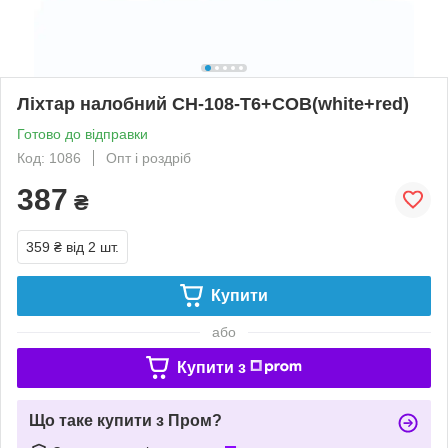
Ліхтар налобний CH-108-T6+СOB(white+red)
Готово до відправки
Код: 1086
Опт і роздріб
387
₴
359 ₴
від 2 шт.
Купити
або
Купити з
Що таке купити з Пром?