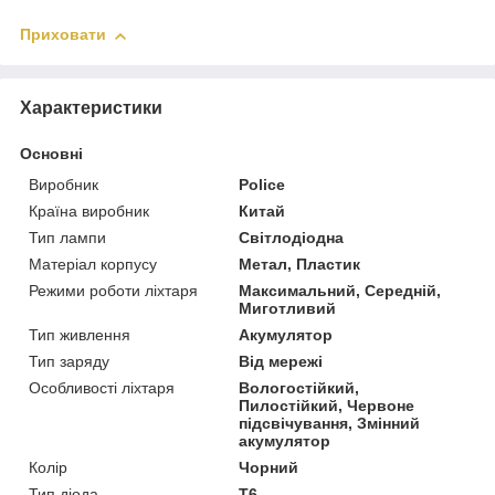
Приховати
Характеристики
Основні
Виробник
Police
Країна виробник
Китай
Тип лампи
Світлодіодна
Матеріал корпусу
Метал, Пластик
Режими роботи ліхтаря
Максимальний, Середній,
Миготливий
Тип живлення
Акумулятор
Тип заряду
Від мережі
Особливості ліхтаря
Вологостійкий,
Пилостійкий, Червоне
підсвічування, Змінний
акумулятор
Колір
Чорний
Тип діода
T6