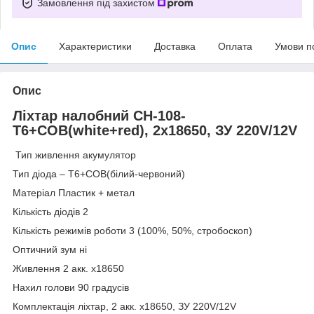
Замовлення під захистом
Опис
Характеристики
Доставка
Оплата
Умови п
Опис
Ліхтар налобний CH-108-
T6+СOB(white+red), 2x18650, ЗУ 220V/12V
Тип живлення акумулятор
Тип діода – T6+СOB(білий-червоний)
Матеріал Пластик + метал
Кількість діодів 2
Кількість режимів роботи 3 (100%, 50%, стробоскоп)
Оптичний зум ні
Живлення 2 акк. x18650
Нахил голови 90 градусів
Комплектація ліхтар, 2 акк. x18650, ЗУ 220V/12V