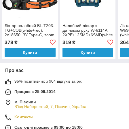
Ліхтар налобний BL-T203-
Налобний ліхтар з
Ліхт
TG+COB(white+red),
датчиком руху W-6114A,
W69
2x18650, ЗУ Type-C, zoom
2XPE+12SMD+6SMD(white+red),
(whi
Li-Ion, індикація заряду,
zoo
378
319
364
₴
₴
ЗУ Type-C
Купити
Купити
Про нас
96% позитивних з 904 відгуків за рік
Працює з 25.09.2014
м. Пісочин
В'їзд Набережний, 7, Пісочин, Україна
Контакти
Сьогодні працює з 09:00 до 18:00