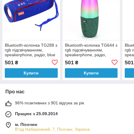
Bluetooth-колонка TG288 з
Bluetooth-колонка TG644 з
Blue
rgb підсвічуванням,
rgb підсвічуванням,
rgb 
speakerphone, радіо, blue
speakerphone, радіо,
spea
green
501
501
501
₴
₴
Купити
Купити
Про нас
96% позитивних з 901 відгука за рік
Працює з 25.09.2014
м. Пісочин
В'їзд Набережний, 7, Пісочин, Україна