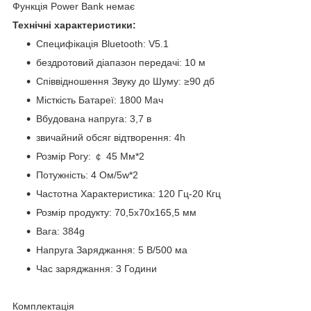
Функція Power Bank немає
Технічні характеристики:
Специфікація Bluetooth: V5.1
бездротовий діапазон передачі: 10 м
Співвідношення Звуку до Шуму: ≥90 дб
Місткість Батареї: 1800 Мач
Вбудована напруга: 3,7 в
звичайний обсяг відтворення: 4h
Розмір Рогу: ￠ 45 Мм*2
Потужність: 4 Ом/5w*2
Частотна Характеристика: 120 Гц-20 Кгц
Розмір продукту: 70,5x70x165,5 мм
Вага: 384g
Напруга Заряджання: 5 В/500 ма
Час заряджання: 3 Години
Комплектація