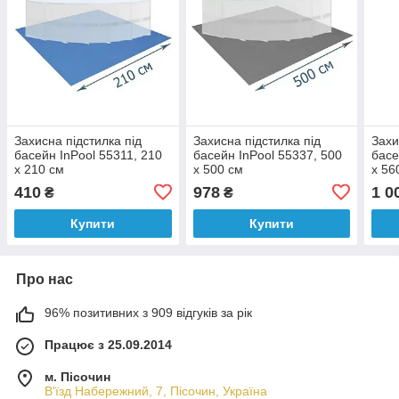
Захисна підстилка під
Захисна підстилка під
Захи
басейн InPool 55311, 210
басейн InPool 55337, 500
басе
х 210 см
х 500 см
х 56
410
978
1 0
₴
₴
Купити
Купити
Про нас
96% позитивних з 909 відгуків за рік
Працює з 25.09.2014
м. Пісочин
В'їзд Набережний, 7, Пісочин, Україна