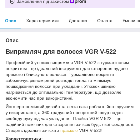
Замовлення під захистом
Опис
Характеристики
Доставка
Оплата
Умови п
Опис
Випрямляч для волосся VGR V-522
Професійний утюжок випрямляч VGR V-522 з турмаліновим
покриттям - це ідеальний інструмент для створення чудово
прямого і блискучого волосся. Турмалінове покриття
забезпечує рівномірний розподіл тепла та мінімізує
пошкодження волосся при укладанні. Утюжок швидко
нагрівається до оптимальної температури, що дозволяє
економити час при використанні.
Його ергономічний дизайн та легка вага роблять його зручним
у використанні, а 360-градусний поворотний шнур надає
свободу руху під час укладання. Плойка VGR V-522 – це
надійний помічник для створення зачісок будь-якої складності.
Створіть ідеальні зачіски з
праскою
VGR V-522!
Характеристики: