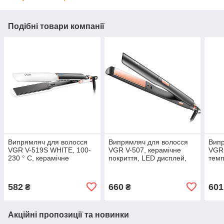
Подібні товари компанії
Випрямляч для волосся
Випрямляч для волосся
Випр
VGR V-519S WHITE, 100-
VGR V-507, керамічне
VGR
230 ° C, керамічне
покриття, LED дисплей,
темп
покриття 38 мм, 70 W,
100–250°C
до 2
LED display
покр
Вт
582
660
601
₴
₴
Акційні пропозиції та новинки