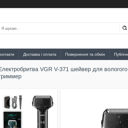
онтакти
Доставка і оплата
Повернення та обмін
Публіч
Електробритва VGR V-371 шейвер для вологого т
триммер