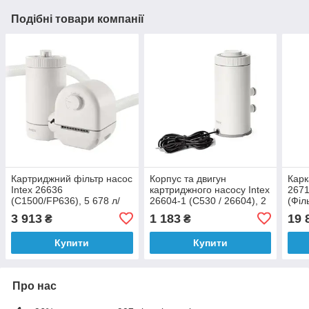
Подібні товари компанії
Картриджний фільтр насос
Корпус та двигун
Карк
Intex 26636
картриджного насосу Intex
2671
(C1500/FP636), 5 678 л/
26604-1 (C530 / 26604), 2
(Філ
год, тип А
006 л/год
сход
3 913
1 183
19 
₴
₴
Купити
Купити
Про нас