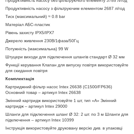
Продуктивність насосу без фільтруючого елементу 3785 л/год
Продуктивність насосу з фільтруючим елементом 2687 л/год
Тиск (максимальний) ≈ 0.8 bar
Матеріал АБС-пластик
Рівень захисту IPX5/IPX7
Джерело живлення 230В/1фаза/50Гц
Потужність (максимальна) 99 W
Штуцери виходи для підключення шлангів стандарт Ø 32 мм
Функції керування Клапан для випуску повітря використовуйте
для скидання повітря
Комплектація
Картриджний фільтр насос Intex 26638 (C1500/FP636)
Основний товар – артикул Intex 26638
Змінний картридж використовуйте 1 шт, тип «A» Змінний
картридж – артикул Intex 29000
Шланги для підключення шланг Ø 32: 2 шт. по 3 м Шланги для
підключення – артикул Intex 10399
Інструкція використовуйте друковану версію див. в упаковці