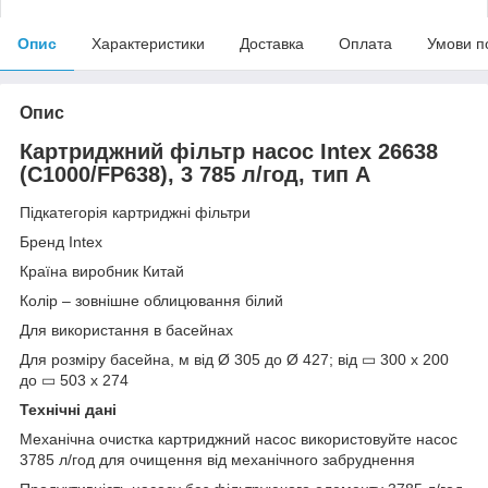
Опис
Характеристики
Доставка
Оплата
Умови п
Опис
Картриджний фільтр насос Intex 26638
(C1000/FP638), 3 785 л/год, тип А
Підкатегорія картриджні фільтри
Бренд Intex
Країна виробник Китай
Колір – зовнішне облицювання білий
Для використання в басейнах
Для розміру басейна, м від Ø 305 до Ø 427; від ▭ 300 х 200
до ▭ 503 х 274
Технічні
дані
Механічна очистка картриджний насос використовуйте насос
3785 л/год для очищення від механічного забруднення