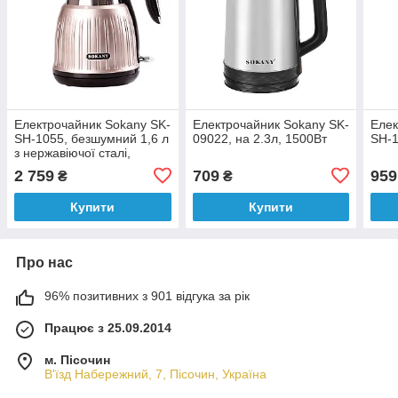
Електрочайник Sokany SK-
Електрочайник Sokany SK-
Елек
SH-1055, безшумний 1,6 л
09022, на 2.3л, 1500Вт
SH-1
з нержавіючої сталі,
рожевий металік
2 759
709
959
₴
₴
Купити
Купити
Про нас
96% позитивних з 901 відгука за рік
Працює з 25.09.2014
м. Пісочин
В'їзд Набережний, 7, Пісочин, Україна