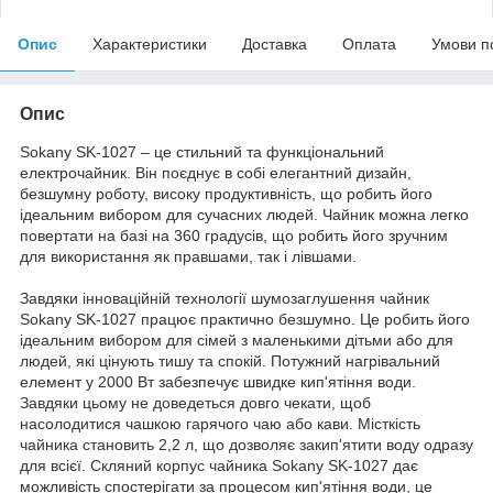
Опис
Характеристики
Доставка
Оплата
Умови п
Опис
Sokany SK-1027 – це стильний та функціональний
електрочайник. Він поєднує в собі елегантний дизайн,
безшумну роботу, високу продуктивність, що робить його
ідеальним вибором для сучасних людей. Чайник можна легко
повертати на базі на 360 градусів, що робить його зручним
для використання як правшами, так і лівшами.
Завдяки інноваційній технології шумозаглушення чайник
Sokany SK-1027 працює практично безшумно. Це робить його
ідеальним вибором для сімей з маленькими дітьми або для
людей, які цінують тишу та спокій. Потужний нагрівальний
елемент у 2000 Вт забезпечує швидке кип'ятіння води.
Завдяки цьому не доведеться довго чекати, щоб
насолодитися чашкою гарячого чаю або кави. Місткість
чайника становить 2,2 л, що дозволяє закип'ятити воду одразу
для всієї. Скляний корпус чайника Sokany SK-1027 дає
можливість спостерігати за процесом кип'ятіння води, це