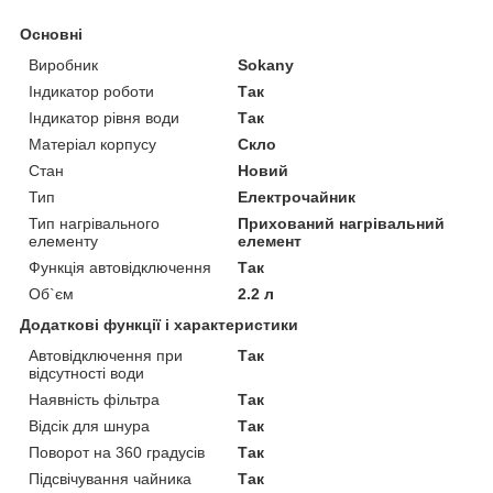
Основні
Виробник
Sokany
Індикатор роботи
Так
Індикатор рівня води
Так
Матеріал корпусу
Скло
Стан
Новий
Тип
Електрочайник
Тип нагрівального
Прихований нагрівальний
елементу
елемент
Функція автовідключення
Так
Об`єм
2.2 л
Додаткові функції і характеристики
Автовідключення при
Так
відсутності води
Наявність фільтра
Так
Відсік для шнура
Так
Поворот на 360 градусів
Так
Підсвічування чайника
Так