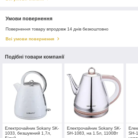
Умови повернення
Повернення товару впродовж 14 днів безкоштовно
Всі умови повернення
Подібні товари компанії
Електрочайник Sokany SK-
Електрочайник Sokany SK-
Елек
1033, безшумний 1,7л,
SH-1083, на 1.5л, 1100Вт
SH-1
Білий
чер