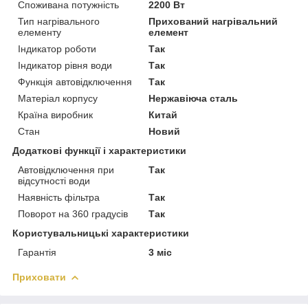
Споживана потужність
2200 Вт
Тип нагрівального
Прихований нагрівальний
елементу
елемент
Індикатор роботи
Так
Індикатор рівня води
Так
Функція автовідключення
Так
Матеріал корпусу
Нержавіюча сталь
Країна виробник
Китай
Стан
Новий
Додаткові функції і характеристики
Автовідключення при
Так
відсутності води
Наявність фільтра
Так
Поворот на 360 градусів
Так
Користувальницькі характеристики
Гарантія
3 міс
Приховати