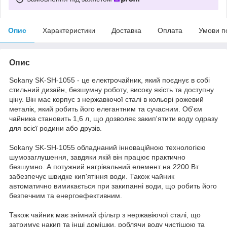
Опис
Характеристики
Доставка
Оплата
Умови п
Опис
Sokany SK-SH-1055 - це електрочайник, який поєднує в собі
стильний дизайн, безшумну роботу, високу якість та доступну
ціну. Він має корпус з нержавіючої сталі в кольорі рожевий
металік, який робить його елегантним та сучасним. Об'єм
чайника становить 1,6 л, що дозволяє закип'ятити воду одразу
для всієї родини або друзів.
Sokany SK-SH-1055 обладнаний інноваційною технологією
шумозаглушення, завдяки якій він працює практично
безшумно. А потужний нагрівальний елемент на 2200 Вт
забезпечує швидке кип'ятіння води. Також чайник
автоматично вимикається при закипанні води, що робить його
безпечним та енергоефективним.
Також чайник має знімний фільтр з нержавіючої сталі, що
затримує накип та інші домішки, роблячи воду чистішою та