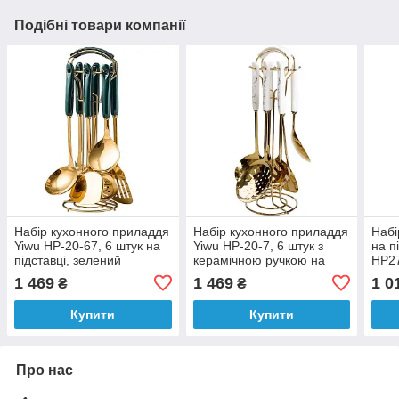
Подібні товари компанії
Набір кухонного приладдя
Набір кухонного приладдя
Набі
Yiwu HP-20-67, 6 штук на
Yiwu HP-20-7, 6 штук з
на п
підставці, зелений
керамічною ручкою на
HP27
підставці, золото
беж
1 469
1 469
1 0
₴
₴
Купити
Купити
Про нас