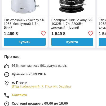
Електрочайник Sokany SK-
Електрочайник Sokany SK-
Елек
1033, безшумний 1,7л,
1032B, 1.7л, 2200Вт,
1032
Білий
дисковий, Чорний
диск
1 469
1 549
1 5
₴
₴
Купити
Купити
Про нас
96% позитивних з 901 відгука за рік
Працює з 25.09.2014
м. Пісочин
В'їзд Набережний, 7, Пісочин, Україна
Контакти
Сьогодні працює з 09:00 до 18:00