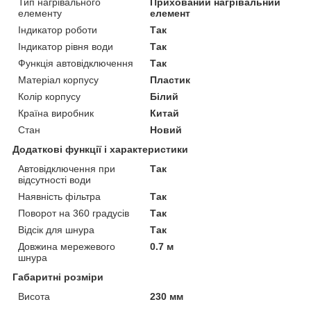
Тип нагрівального
Прихований нагрівальний
елементу
елемент
Індикатор роботи
Так
Індикатор рівня води
Так
Функція автовідключення
Так
Матеріал корпусу
Пластик
Колір корпусу
Білий
Країна виробник
Китай
Стан
Новий
Додаткові функції і характеристики
Автовідключення при
Так
відсутності води
Наявність фільтра
Так
Поворот на 360 градусів
Так
Відсік для шнура
Так
Довжина мережевого
0.7 м
шнура
Габаритні розміри
Висота
230 мм