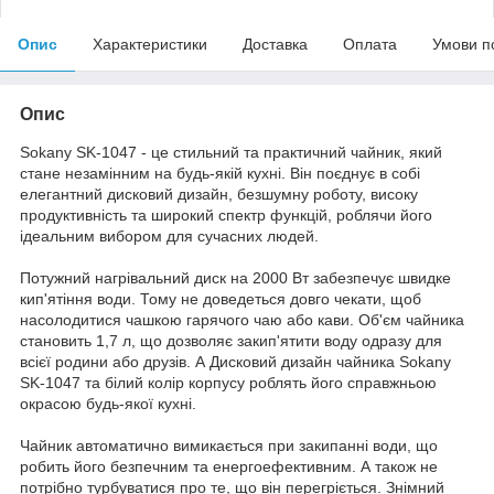
Опис
Характеристики
Доставка
Оплата
Умови п
Опис
Sokany SK-1047 - це стильний та практичний чайник, який
стане незамінним на будь-якій кухні. Він поєднує в собі
елегантний дисковий дизайн, безшумну роботу, високу
продуктивність та широкий спектр функцій, роблячи його
ідеальним вибором для сучасних людей.
Потужний нагрівальний диск на 2000 Вт забезпечує швидке
кип'ятіння води. Тому не доведеться довго чекати, щоб
насолодитися чашкою гарячого чаю або кави. Об'єм чайника
становить 1,7 л, що дозволяє закип'ятити воду одразу для
всієї родини або друзів. А Дисковий дизайн чайника Sokany
SK-1047 та білий колір корпусу роблять його справжньою
окрасою будь-якої кухні.
Чайник автоматично вимикається при закипанні води, що
робить його безпечним та енергоефективним. А також не
потрібно турбуватися про те, що він перегріється. Знімний