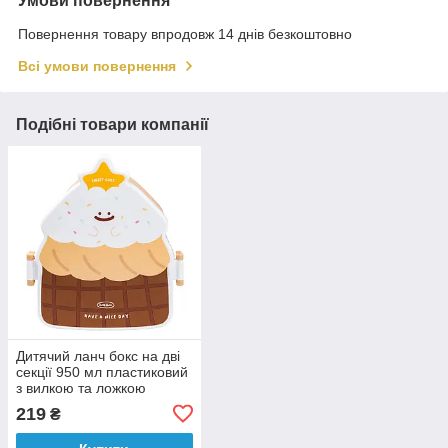
Умови повернення
Повернення товару впродовж 14 днів безкоштовно
Всі умови повернення
Подібні товари компанії
Дитячий ланч бокс на дві
секції 950 мл пластиковий
з вилкою та ложкою
"Тістечко" Коричневий
219
₴
HP12271BR