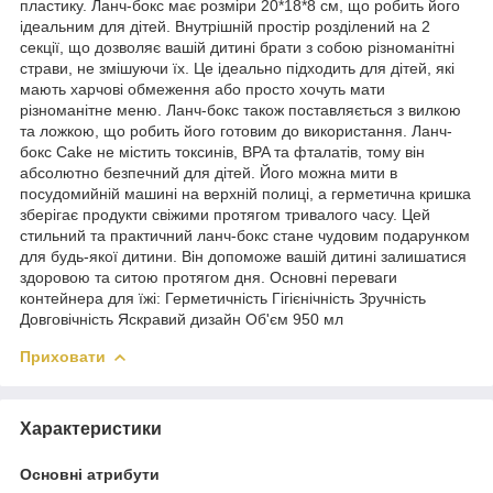
пластику. Ланч-бокс має розміри 20*18*8 см, що робить його
ідеальним для дітей. Внутрішній простір розділений на 2
секції, що дозволяє вашій дитині брати з собою різноманітні
страви, не змішуючи їх. Це ідеально підходить для дітей, які
мають харчові обмеження або просто хочуть мати
різноманітне меню. Ланч-бокс також поставляється з вилкою
та ложкою, що робить його готовим до використання. Ланч-
бокс Cake не містить токсинів, BPA та фталатів, тому він
абсолютно безпечний для дітей. Його можна мити в
посудомийній машині на верхній полиці, а герметична кришка
зберігає продукти свіжими протягом тривалого часу. Цей
стильний та практичний ланч-бокс стане чудовим подарунком
для будь-якої дитини. Він допоможе вашій дитині залишатися
здоровою та ситою протягом дня. Основні переваги
контейнера для їжі: Герметичність Гігієнічність Зручність
Довговічність Яскравий дизайн Об'єм 950 мл
Приховати
Характеристики
Основні атрибути