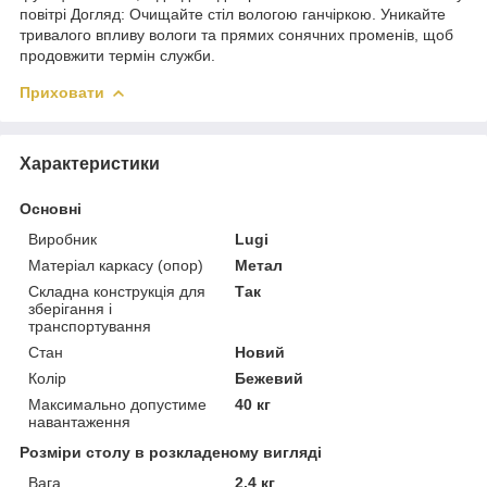
повітрі Догляд: Очищайте стіл вологою ганчіркою. Уникайте
тривалого впливу вологи та прямих сонячних променів, щоб
продовжити термін служби.
Приховати
Характеристики
Основні
Виробник
Lugi
Матеріал каркасу (опор)
Метал
Складна конструкція для
Так
зберігання і
транспортування
Стан
Новий
Колір
Бежевий
Максимально допустиме
40 кг
навантаження
Розміри столу в розкладеному вигляді
Вага
2.4 кг