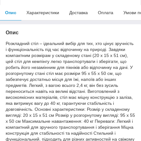
Опис
Характеристики
Доставка
Оплата
Умови п
Опис
Розкладний стіл – ідеальний вибір для тих, хто цінує зручність
і функціональність під час відпочинку на природі. Завдяки
компактним розмірам у складеному стані (20 х 15 х 51 см),
цей стіл для кемпінгу легко транспортувати і зберігати, що
робить його незамінним для пікніків або відпочинку на дачі. У
розгорнутому стані стіл має розміри 95 х 55 х 50 см, що
забезпечує достатньо місця для їжі, напоїв або інших
предметів. Легкий, з вагою всього 2,4 кг, він без зусиль
переноситься навіть на великі відстані. Виготовлений з
високоякісних матеріалів, стіл має міцну конструкцію з заліза,
яка витримує вагу до 40 кг, гарантуючи стабільність і
довговічність. Основні характеристики: Розмір у складеному
вигляді: 20 х 15 х 51 см Розмір у розгорнутому вигляді: 95 х 55
х 50 см Максимальне навантаження: 40 кг Переваги: Легкий і
компактний для зручного транспортування і зберігання Міцна
конструкція для стабільності та надійності Стильний і
функціональний, підходить для різних активностей на свіжому