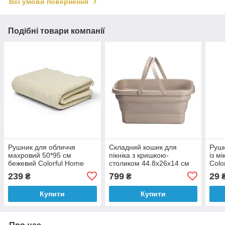
Всі умови повернення
Подібні товари компанії
Рушник для обличчя
Складний кошик для
Рушн
махровий 50*95 см
пікніка з кришкою-
із м
бежевий Colorful Home
столиком 44.8х26х14 см
Colo
506-18-B-72
Бежевий
720
239
799
29
₴
₴
Купити
Купити