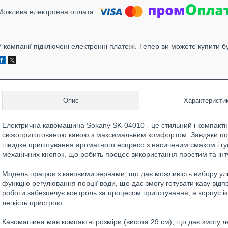
У компанії підключені електронні платежі. Тепер ви можете купити б
Опис
Характеристи
Електрична кавомашина Sokany SK-04010 - це стильний і компактн
свіжоприготованою кавою з максимальним комфортом. Завдяки потуж
швидке приготування ароматного еспресо з насиченим смаком і гу
механічних кнопок, що робить процес використання простим та інт
Модель працює з кавовими зернами, що дає можливість вибору ул
функцію регулювання порції води, що дає змогу готувати каву відп
роботи забезпечує контроль за процесом приготування, а корпус із 
легкість пристрою.
Кавомашина має компактні розміри (висота 29 см), що дає змогу ле