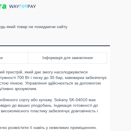
удь-який товар не покидаючи сайту.
ки
Інформація для замовлення
ий пристрій, який дає змогу насолоджуватися
ності 700 Вт і тиску до 30 бар, кавоварка забезпечує
стою пінкою. Управління здійснюється за допомогою
уїтивно зрозумілим.
юбленого сорту або купажу. Sokany SK-04010 має
овідно до ваших уподобань. Індикація готовності до
високоякісного пластику забезпечує довговічність і
гко розмістити її навіть у невеликих приміщеннях.