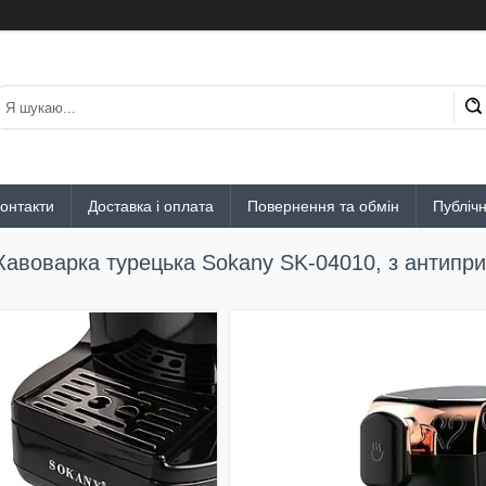
онтакти
Доставка і оплата
Повернення та обмін
Публіч
Кавоварка турецька Sokany SK-04010, з антипр