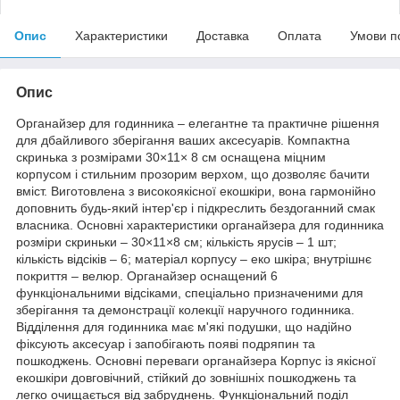
Опис
Характеристики
Доставка
Оплата
Умови п
Опис
Органайзер для годинника – елегантне та практичне рішення
для дбайливого зберігання ваших аксесуарів. Компактна
скринька з розмірами 30×11× 8 см оснащена міцним
корпусом і стильним прозорим верхом, що дозволяє бачити
вміст. Виготовлена ​​з високоякісної екошкіри, вона гармонійно
доповнить будь-який інтер'єр і підкреслить бездоганний смак
власника. Основні характеристики органайзера для годинника
розміри скриньки – 30×11×8 см; кількість ярусів – 1 шт;
кількість відсіків – 6; матеріал корпусу – еко шкіра; внутрішнє
покриття – велюр. Органайзер оснащений 6
функціональними відсіками, спеціально призначеними для
зберігання та демонстрації колекції наручного годинника.
Відділення для годинника має м'які подушки, що надійно
фіксують аксесуар і запобігають появі подряпин та
пошкоджень. Основні переваги органайзера Корпус із якісної
екошкіри довговічний, стійкий до зовнішніх пошкоджень та
легко очищається від забруднень. Функціональний поділ