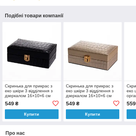
Подібні товари компанії
Скринька для прикрас з
Скринька для прикрас з
Скри
еко шкіри 3 відділення з
еко шкіри 3 відділення з
еко 
дзеркалом 16×10×6 см
дзеркалом 16×10×6 см
орга
Чорний HP-5-18B
Золотистий HP-5-18GOLD
виро
549
549
559
₴
₴
Купити
Купити
Про нас