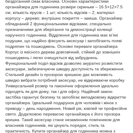
бездоганний смак власника. Основні характеристики
органайзера для годинника розміри скриньки – 16.5×12×7.5
см; кількість ярусів – 1 шт; кількість відсіків – 2; матеріал
корпусу – дерево; внутрішнє покриття – замша. Органайзер
обладнаний 2 функціональними відсіками, спеціально
призначеними для зберігання та демонстрації колекції
наручного годинника. Відділення для годинника має м'які
подушки, що надійно фіксують аксесуар і запобігають появі
подряпин та пошкоджень. Основні переваги органайзера
Корпус із якісного дерева довговічний, стійкий до зовнішніх
пошкоджень і легко очищується від забруднень.
Функціональний поділ відсіків дозволяє акуратно розмістити
аксесуари, забезпечуючи швидку доступність та збереження.
Стильний дизайн із прозорою кришкою дає можливість
швидко вибрати потрібний аксесуар, не відкриваючи коробку.
Універсальний розмір та лаконічне оформлення ідеально
підходять як для дому, так і для офісу. Надійний замок-
застібка гарантує безпеку та запобігає випадковому відкриттю
органайзера. Ідеальний подарунок для чоловіків і жінок з
приводу – день народження, Новий рік, ювілей чи професійне
свято. Додатковою перевагою органайзера є його прозора
кришка. Такий аксесуар стане незамінним помічником для
власників годинників, які цінують порядок, стиль та
практичність. Купити органайзер для годинника можна з