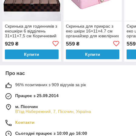
Скринька для годинників з
Скринька для прикрас з
Скри
екошкіри 6 відділень
еко шкіри 16×11×4.7 см
еко 
31×11×7,5 см Коричневий
органайзер для ювелірних
орга
Yiwu HP-5-14S
виробів HP-5-30P
виро
929
559
559
₴
₴
Купити
Купити
Про нас
96% позитивних з 909 відгуків за рік
Працює з 25.09.2014
м. Пісочин
В'їзд Набережний, 7, Пісочин, Україна
Контакти
Сьогодні працює з 10:00 до 16:00