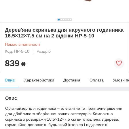
Дерев'яна скринька для наручного годинника
16.5×12×7.5 см на 2 відсіки HP-5-10
Немає в наявності
Код: HP-5-10
Роздріб
839
₴
Опис
Характеристики
Доставка
Оплата
Умови п
Опис
Органайзер для годинника – елегантне та практичне рішення
для дбайливого зберігання ваших аксесуарів. Компактна
скринька з розмірами 16.5×12×7.5 см виготовлена ​​з дерева,
гармонійно доповнить будь-який інтер'єр і підкреслить