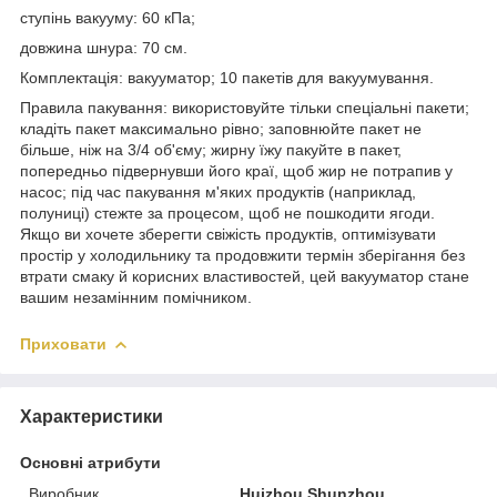
ступінь вакууму: 60 кПа;
довжина шнура: 70 см.
Комплектація: вакууматор; 10 пакетів для вакуумування.
Правила пакування: використовуйте тільки спеціальні пакети;
кладіть пакет максимально рівно; заповнюйте пакет не
більше, ніж на 3/4 об'єму; жирну їжу пакуйте в пакет,
попередньо підвернувши його краї, щоб жир не потрапив у
насос; під час пакування м'яких продуктів (наприклад,
полуниці) стежте за процесом, щоб не пошкодити ягоди.
Якщо ви хочете зберегти свіжість продуктів, оптимізувати
простір у холодильнику та продовжити термін зберігання без
втрати смаку й корисних властивостей, цей вакууматор стане
вашим незамінним помічником.
Приховати
Характеристики
Основні атрибути
Виробник
Huizhou Shunzhou