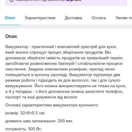
Опис
Характеристики
Доставка
Оплата
Умови п
Опис
Вакууматор - практичний і компактний пристрій для кухні,
який значно спрощує процес зберігання продуктів. Він
допомагає зберігати свіжість продуктів на триваліший термін,
запобігаючи розмноженню бактерій і сповільнюючи процеси
окислення. Завдяки компактним розмірам, прилад легко
поміщається в кухонну шухляду. Вакууматор підтримує два
режими роботи і підходить як для вологого, так і для сухого
вакуумування. Його можна використовувати не тільки на кухні,
а й у поїздках - з його допомогою можна захистити телефон,
паспорт та інші документи від вологи.
Основні характеристики вакууматора кухонного:
розмір: 32×8×5.5 см;
довжина шва запаювання: 250 мм;
потужність: 300 Вт;