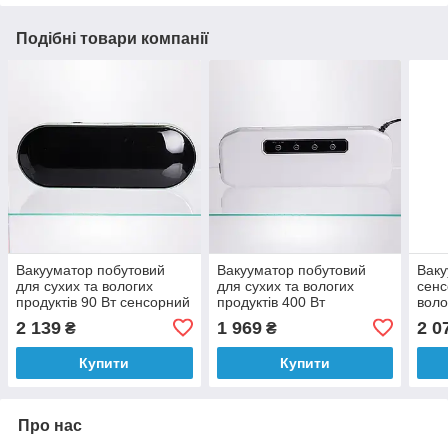
Подібні товари компанії
Вакууматор побутовий
Вакууматор побутовий
Ваку
для сухих та вологих
для сухих та вологих
сенс
продуктів 90 Вт сенсорний
продуктів 400 Вт
воло
вакуумний пакувальник +
вакуумний пакувальник 4
вбуд
2 139
1 969
2 0
₴
₴
10 пакетів HP-11-16
режими роботи + 10
паку
пакетів Білий HP-11-17W
Біли
Купити
Купити
Про нас