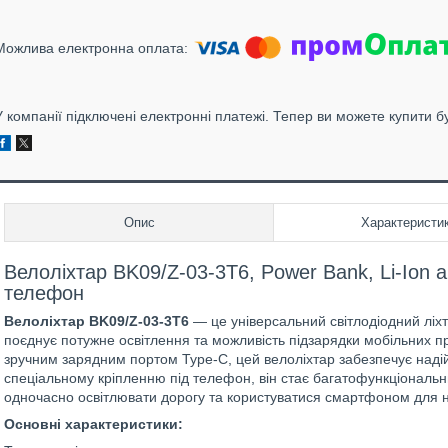
У компанії підключені електронні платежі. Тепер ви можете купити б
Опис
Характеристи
Велоліхтар BK09/Z-03-3T6, Power Bank, Li-Ion 
телефон
Велоліхтар BK09/Z-03-3T6
— це універсальний світлодіодний ліх
поєднує потужне освітлення та можливість підзарядки мобільних п
зручним зарядним портом Type-C, цей велоліхтар забезпечує надійн
спеціальному кріпленню під телефон, він стає багатофункціональ
одночасно освітлювати дорогу та користуватися смартфоном для на
Основні характеристики: