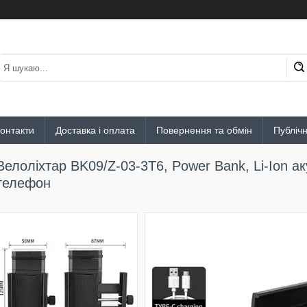
онтакти
Доставка і оплата
Повернення та обмін
Публіч
Велоліхтар BK09/Z-03-3T6, Power Bank, Li-Ion а
телефон