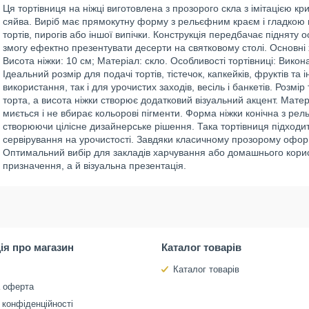
Ця тортівниця на ніжці виготовлена з прозорого скла з імітацією 
сяйва. Виріб має прямокутну форму з рельєфним краєм і гладкою
тортів, пирогів або іншої випічки. Конструкція передбачає підняту ос
змогу ефектно презентувати десерти на святковому столі. Основні 
Висота ніжки: 10 см; Матеріал: скло. Особливості тортівниці: Викон
Ідеальний розмір для подачі тортів, тістечок, капкейків, фруктів т
використання, так і для урочистих заходів, весіль і банкетів. Розмі
торта, а висота ніжки створює додатковий візуальний акцент. Матері
миється і не вбирає кольорові пігменти. Форма ніжки конічна з ре
створюючи цілісне дизайнерське рішення. Така тортівниця підходит
сервірування на урочистості. Завдяки класичному прозорому офо
Оптимальний вибір для закладів харчування або домашнього корис
призначення, а й візуальна презентація.
ія про магазин
Каталог товарів
Каталог товарів
а оферта
 конфіденційності