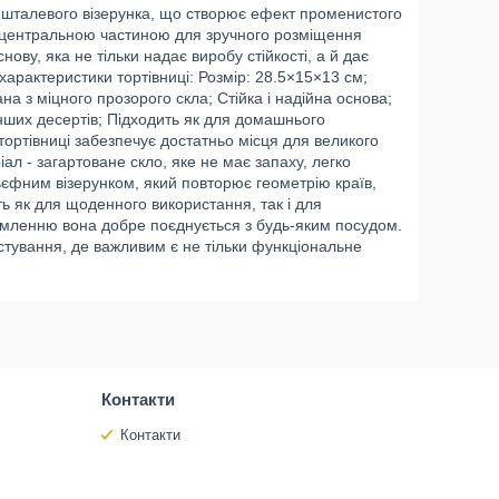
кришталевого візерунка, що створює ефект променистого
 центральною частиною для зручного розміщення
нову, яка не тільки надає виробу стійкості, а й дає
характеристики тортівниці: Розмір: 28.5×15×13 см;
ана з міцного прозорого скла; Стійка і надійна основа;
а інших десертів; Підходить як для домашнього
р тортівниці забезпечує достатньо місця для великого
ал - загартоване скло, яке не має запаху, легко
льєфним візерунком, який повторює геометрію країв,
ь як для щоденного використання, так і для
рмленню вона добре поєднується з будь-яким посудом.
тування, де важливим є не тільки функціональне
Контакти
Контакти