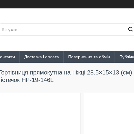
онтакти
Доставка і оплата
Повернення та обмін
Публіч
Тортівниця прямокутна на ніжці 28.5×15×13 (см) 
тістечок HP-19-146L