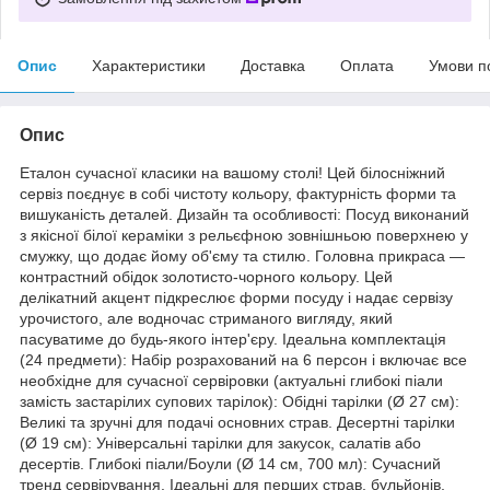
Опис
Характеристики
Доставка
Оплата
Умови п
Опис
Еталон сучасної класики на вашому столі! Цей білосніжний
сервіз поєднує в собі чистоту кольору, фактурність форми та
вишуканість деталей. Дизайн та особливості: Посуд виконаний
з якісної білої кераміки з рельєфною зовнішньою поверхнею у
смужку, що додає йому об'єму та стилю. Головна прикраса —
контрастний обідок золотисто-чорного кольору. Цей
делікатний акцент підкреслює форми посуду і надає сервізу
урочистого, але водночас стриманого вигляду, який
пасуватиме до будь-якого інтер'єру. Ідеальна комплектація
(24 предмети): Набір розрахований на 6 персон і включає все
необхідне для сучасної сервіровки (актуальні глибокі піали
замість застарілих супових тарілок): Обідні тарілки (Ø 27 см):
Великі та зручні для подачі основних страв. Десертні тарілки
(Ø 19 см): Універсальні тарілки для закусок, салатів або
десертів. Глибокі піали/Боули (Ø 14 см, 700 мл): Сучасний
тренд сервірування. Ідеальні для перших страв, бульйонів,