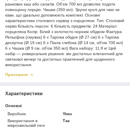
ранкових каш або салатів. Об'єм 700 мл дозволяє подати
повноцінну порцію. Чашки (350 мл): Зручні кухлі для чаю чи
кави, що ідеально доповнюють комплект. Основні
характеристики столового сервізу з порцеляни: Тип: Столовий
сервіз Кількість персон: 6 Кількість предметів: 24 Матеріал:
порцеляна Колір: Білий з золотисто-чорним обідком Фактура:
Рельєфна (смужка) 6 x Тарілка обідня (Ø 27 см) 6 x Тарілка
десертна (Ø 19 см) 6 x Піала глибока (Ø 14 см, об'єм 700 мл)
6 x Чашка (Ø 9 см, об'єм 350 мл) Вага набору: 11.8 кг Цей
набір — універсальне рішення: він достатньо елегантний для
святкової вечері та достатньо практичний для щоденного
використання.
Приховати
Характеристики
Основні
Виробник
Yiwu
Використання в
Так
мікрохвильовій печі