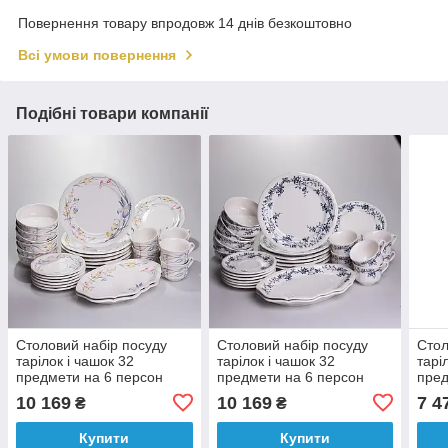
Повернення товару впродовж 14 днів безкоштовно
Всі умови повернення
Подібні товари компанії
Столовий набір посуду
Столовий набір посуду
Стол
тарілок і чашок 32
тарілок і чашок 32
тарі
предмети на 6 персон
предмети на 6 персон
пред
Villeroy порцеляновий
Vintage порцеляновий
«Зол
10 169
10 169
7 4
₴
₴
YY78-8A
YY78-10A
пор
Купити
Купити