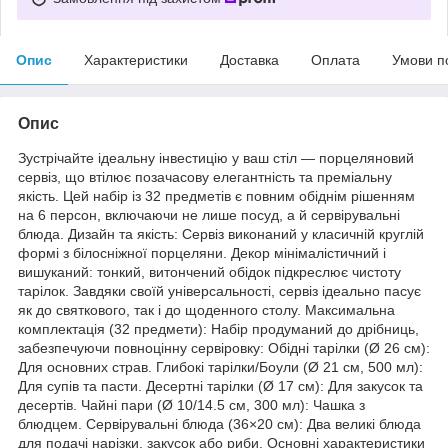
Опис
Характеристики
Доставка
Оплата
Умови п
Опис
Зустрічайте ідеальну інвестицію у ваш стіл — порцеляновий
сервіз, що втілює позачасову елегантність та преміальну
якість. Цей набір із 32 предметів є повним обіднім рішенням
на 6 персон, включаючи не лише посуд, а й сервірувальні
блюда. Дизайн та якість: Сервіз виконаний у класичній круглій
формі з білосніжної порцеляни. Декор мінімалістичний і
вишуканий: тонкий, витончений обідок підкреслює чистоту
тарілок. Завдяки своїй універсальності, сервіз ідеально пасує
як до святкового, так і до щоденного столу. Максимальна
комплектація (32 предмети): Набір продуманий до дрібниць,
забезпечуючи повноцінну сервіровку: Обідні тарілки (Ø 26 см):
Для основних страв. Глибокі тарілки/Боули (Ø 21 см, 500 мл):
Для супів та пасти. Десертні тарілки (Ø 17 см): Для закусок та
десертів. Чайні пари (Ø 10/14.5 см, 300 мл): Чашка з
блюдцем. Сервірувальні блюда (36×20 см): Два великі блюда
для подачі нарізки, закусок або риби. Основні характеристики