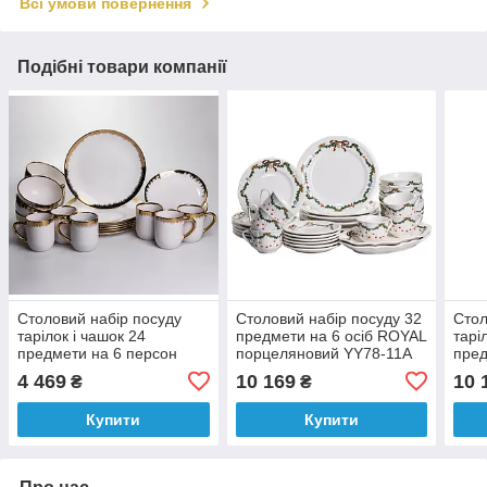
Всі умови повернення
Подібні товари компанії
Столовий набір посуду
Столовий набір посуду 32
Стол
тарілок і чашок 24
предмети на 6 осіб ROYAL
тарі
предмети на 6 персон
порцеляновий YY78-11A
пред
«Смарагд» порцеляновий
Vint
4 469
10 169
10 
₴
₴
MD-16
YY7
Купити
Купити