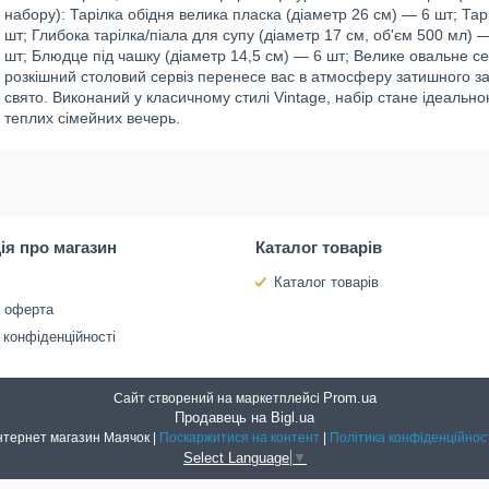
набору): Тарілка обідня велика пласка (діаметр 26 см) — 6 шт; Та
шт; Глибока тарілка/піала для супу (діаметр 17 см, об'єм 500 мл) 
шт; Блюдце під чашку (діаметр 14,5 см) — 6 шт; Велике овальне се
розкішний столовий сервіз перенесе вас в атмосферу затишного за
свято. Виконаний у класичному стилі Vintage, набір стане ідеально
теплих сімейних вечерь.
ія про магазин
Каталог товарів
Каталог товарів
а оферта
 конфіденційності
Prom.ua
Сайт створений на маркетплейсі
Продавець на Bigl.ua
Інтернет магазин Маячок |
Поскаржитися на контент
|
Політика конфіденційнос
Select Language
▼