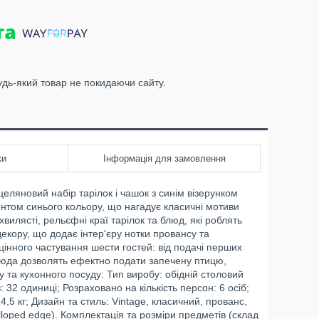
удь-який товар не покидаючи сайту.
ки
Інформація для замовлення
еляновий набір тарілок і чашок з синім візерунком
том синього кольору, що нагадує класичні мотиви
илясті, рельєфні краї тарілок та блюд, які роблять
екору, що додає інтер'єру нотки провансу та
цінного частування шести гостей: від подачі перших
блюда дозволять ефектно подати запечену птицю,
у та кухонного посуду: Тип виробу: обідній столовий
: 32 одиниці; Розраховано на кількість персон: 6 осіб;
,5 кг; Дизайн та стиль: Vintage, класичний, прованс,
lloped edge). Комплектація та розміри предметів (склад