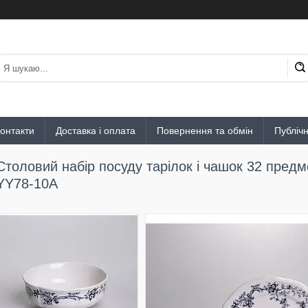
онтакти
Доставка і оплата
Повернення та обмін
Публіч
Столовий набір посуду тарілок і чашок 32 предм
YY78-10A