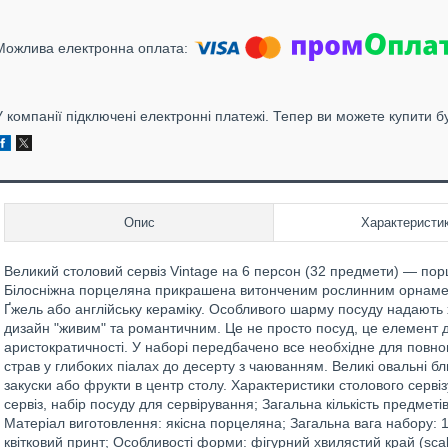
У компанії підключені електронні платежі. Тепер ви можете купити б
Опис
Характеристи
Великий столовий сервіз Vintage на 6 персон (32 предмети) — порц
Білосніжна порцеляна прикрашена витонченим рослинним орнамен
Ґжель або англійську кераміку. Особливого шарму посуду надають хв
дизайн "живим" та романтичним. Це не просто посуд, це елемент д
аристократичності. У наборі передбачено все необхідне для повно
страв у глибоких піалах до десерту з чаюванням. Великі овальні 
закуски або фрукти в центр столу. Характеристики столового сервіз
сервіз, набір посуду для сервірування; Загальна кількість предметів
Матеріал виготовлення: якісна порцеляна; Загальна вага набору: 14
квітковий принт; Особливості форми: фігурний хвилястий край (sca