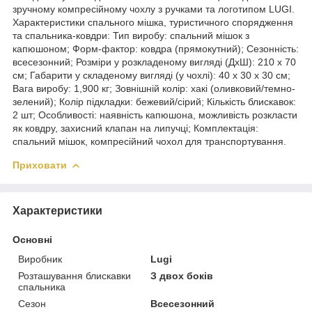
зручному компресійному чохлу з ручками та логотипом LUGI.
Характеристики спального мішка, туристичного спорядження
та спальника-ковдри: Тип виробу: спальний мішок з
капюшоном; Форм-фактор: ковдра (прямокутний); Сезонність:
всесезонний; Розміри у розкладеному вигляді (ДхШ): 210 х 70
см; Габарити у складеному вигляді (у чохлі): 40 х 30 х 30 см;
Вага виробу: 1,900 кг; Зовнішній колір: хакі (оливковий/темно-
зелений); Колір підкладки: бежевий/сірий; Кількість блискавок:
2 шт; Особливості: наявність капюшона, можливість розкласти
як ковдру, захисний клапан на липучці; Комплектація:
спальний мішок, компресійний чохол для транспортування.
Приховати
Характеристики
Основні
Виробник
Lugi
Розташування блискавки
З двох боків
спальника
Сезон
Всесезонний