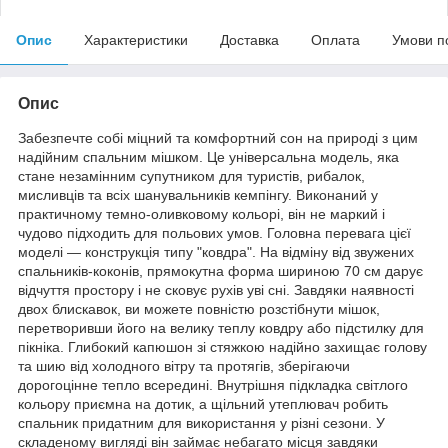
Опис
Характеристики
Доставка
Оплата
Умови п
Опис
Забезпечте собі міцний та комфортний сон на природі з цим
надійним спальним мішком. Це універсальна модель, яка
стане незамінним супутником для туристів, рибалок,
мисливців та всіх шанувальників кемпінгу. Виконаний у
практичному темно-оливковому кольорі, він не маркий і
чудово підходить для польових умов. Головна перевага цієї
моделі — конструкція типу "ковдра". На відміну від звужених
спальників-коконів, прямокутна форма шириною 70 см дарує
відчуття простору і не сковує рухів уві сні. Завдяки наявності
двох блискавок, ви можете повністю розстібнути мішок,
перетворивши його на велику теплу ковдру або підстилку для
пікніка. Глибокий капюшон зі стяжкою надійно захищає голову
та шию від холодного вітру та протягів, зберігаючи
дорогоцінне тепло всередині. Внутрішня підкладка світлого
кольору приємна на дотик, а щільний утеплювач робить
спальник придатним для використання у різні сезони. У
складеному вигляді він займає небагато місця завдяки